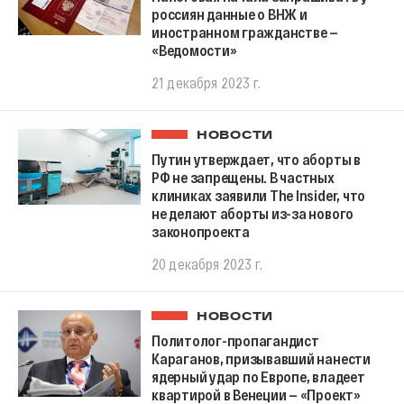
россиян данные о ВНЖ и
иностранном гражданстве —
«Ведомости»
21 декабря 2023 г.
НОВОСТИ
Путин утверждает, что аборты в
РФ не запрещены. В частных
клиниках заявили The Insider, что
не делают аборты из-за нового
законопроекта
20 декабря 2023 г.
НОВОСТИ
Политолог-пропагандист
Караганов, призывавший нанести
ядерный удар по Европе, владеет
квартирой в Венеции — «Проект»