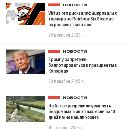
НОВОСТИ
Virtus.pro дисквалифицировали с
турнира по Rainbow Six Siege из-
за россиян в составе
20 декабря 2023 г.
НОВОСТИ
Трампу запретили
баллотироваться в президенты в
Колорадо
20 декабря 2023 г.
НОВОСТИ
На Алтае разрешили усыплять
бездомных животных, если за 10
дней им не нашли хозяев
19 декабря 2023 г.