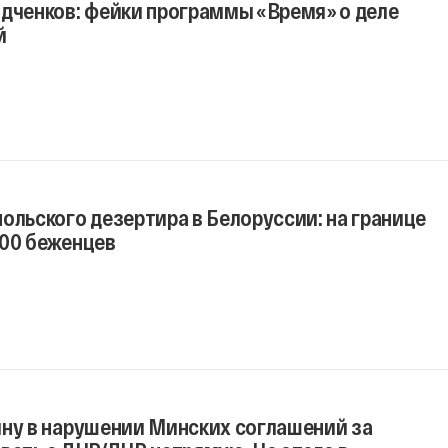
одченков: фейки программы «Время» о деле
й
ольского дезертира в Белоруссии: на границе
700 беженцев
ину в нарушении Минских соглашений за