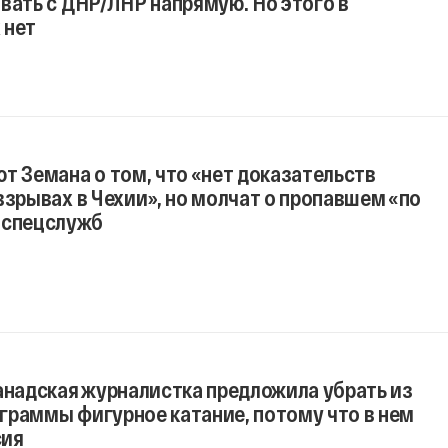
вать с ДНР/ЛНР напрямую. Но этого в
 нет
т Земана о том, что «нет доказательств
взрывах в Чехии», но молчат о пропавшем «по
 спецслужб
анадская журналистка предложила убрать из
граммы фигурное катание, потому что в нем
сия