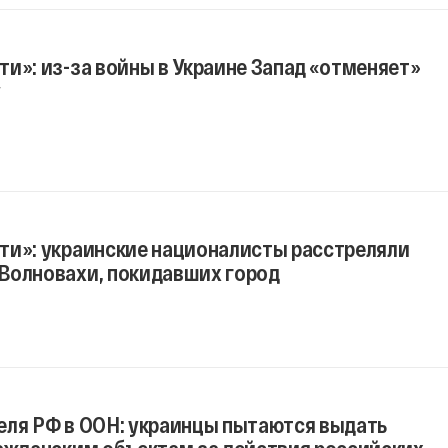
и»: из-за войны в Украине Запад «отменяет»
у
ти»: украинские националисты расстреляли
Волновахи, покидавших город
еля РФ в ООН: украинцы пытаются выдать
ражданским объектам за действия российских