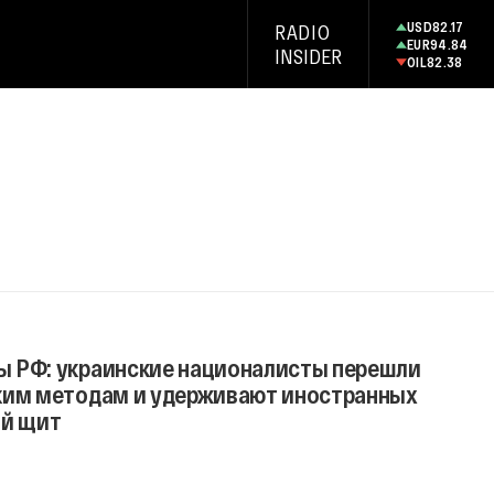
USD
82.17
RADIO
EUR
94.84
INSIDER
OIL
82.38
 РФ: украинские националисты перешли
ким методам и удерживают иностранных
ой щит