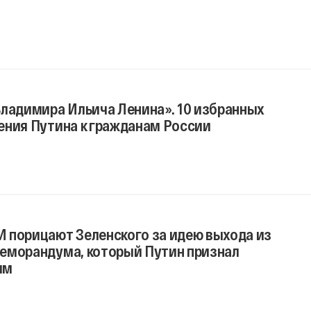
Владимира Ильича Ленина». 10 избранных
ения Путина к гражданам России
 порицают Зеленского за идею выхода из
еморандума, который Путин признал
ым