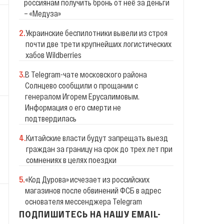
россиянам получить бронь от неё за деньги
– «Медуза»
2
.
Украинские беспилотники вывели из строя
почти две трети крупнейших логистических
хабов Wildberries
3
.
В Telegram-чате московского района
Солнцево сообщили о прощании с
генералом Игорем Ерусалимовым.
Информация о его смерти не
подтвердилась
4
.
Китайские власти будут запрещать выезд
граждан за границу на срок до трех лет при
сомнениях в целях поездки
5
.
«Код Дурова» исчезает из российских
магазинов после обвинений ФСБ в адрес
основателя мессенджера Telegram
ПОДПИШИТЕСЬ НА НАШУ EMAIL-