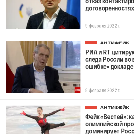
отказ контактиро
договоренностях
9 февраля 2022 г.
АНТИФЕЙК
РИА и RT цитирую
следа России во 
ошибке» докладе
8 февраля 2022 г.
АНТИФЕЙК
Фейк «Вестей»: к
олимпийской про
доминирует Рос