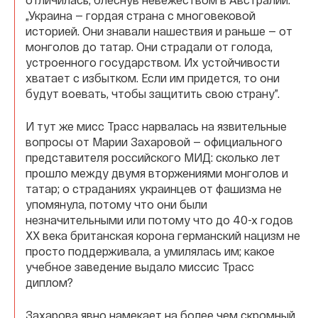
„Украина — гордая страна с многовековой
историей. Они знавали нашествия и раньше — от
монголов до татар. Они страдали от голода,
устроенного государством. Их устойчивости
хватает с избытком. Если им придется, то они
будут воевать, чтобы защитить свою страну”.
И тут же мисс Трасс нарвалась на язвительные
вопросы от Марии Захаровой — официального
представителя российского МИД: сколько лет
прошло между двумя вторжениями монголов и
татар; о страданиях украинцев от фашизма не
упомянула, потому что они были
незначительными или потому что до 40-х годов
XX века британская корона германский нацизм не
просто поддерживала, а умилялась им; какое
учебное заведение выдало миссис Трасс
диплом?
Захарова явно намекает на более чем скромный