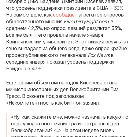
Говоря о Джо Байдене, Дмитрий Киселев заявил,
что уровень поддержки президента в США — 33%.
На самом деле, как
сообщает
агрегатор опросов
общественного мнения
FiveThirtyEight.com
, в
среднем 42,3%, но опрос, давший результат 33%,
все же был — его провел в начале января
Квиннипэкский университет. Этот низкий результат
явно выпадает из общего ряда; даже опрос крайне
прореспубликанского телеканала
Fox News
в
середине января показал уровень поддержки
Байдена в 47%.
Еще одним объектом нападок Киселева стала
министр иностранных дел Великобритании Лиз
Трасс. В сюжете под заголовком
«Некомпетентность как бич» он заявил:
«Ну, как, скажите мне, можно назначать какую-то
недоучку на пост министра иностранных дел
Великобритании? <…> На этой неделе вновь
отличилась, блеснув невежеством в Австралии: