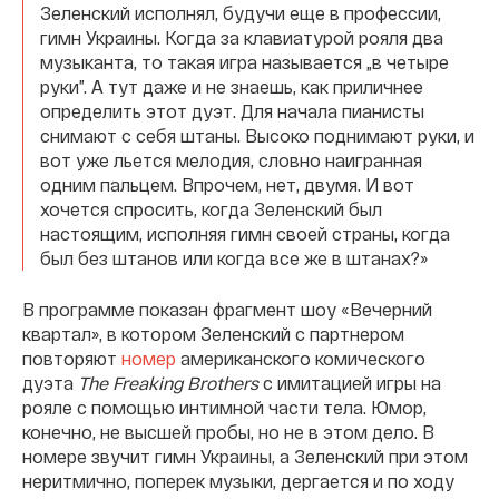
Зеленский исполнял, будучи еще в профессии,
гимн Украины. Когда за клавиатурой рояля два
музыканта, то такая игра называется „в четыре
руки”. А тут даже и не знаешь, как приличнее
определить этот дуэт. Для начала пианисты
снимают с себя штаны. Высоко поднимают руки, и
вот уже льется мелодия, словно наигранная
одним пальцем. Впрочем, нет, двумя. И вот
хочется спросить, когда Зеленский был
настоящим, исполняя гимн своей страны, когда
был без штанов или когда все же в штанах?»
В программе показан фрагмент шоу «Вечерний
квартал», в котором Зеленский с партнером
повторяют
номер
американского комического
дуэта
The Freaking Brothers
с имитацией игры на
рояле с помощью интимной части тела. Юмор,
конечно, не высшей пробы, но не в этом дело. В
номере звучит гимн Украины, а Зеленский при этом
неритмично, поперек музыки, дергается и по ходу