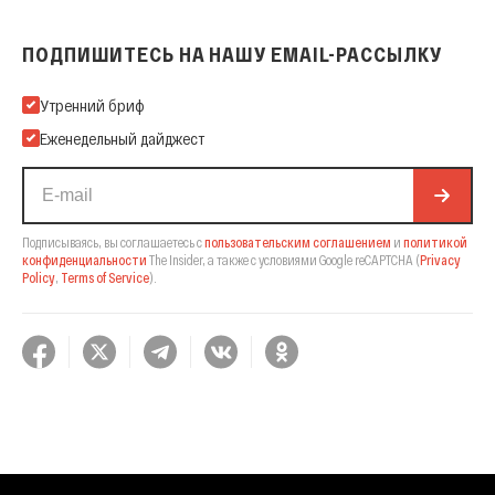
ПОДПИШИТЕСЬ НА НАШУ EMAIL-РАССЫЛКУ
Подпишитесь на нашу Email-рассылку
Утренний бриф
Еженедельный дайджест
Подписываясь, вы соглашаетесь с
пользовательским соглашением
и
политикой
конфиденциальности
The Insider,
а также с условиями Google reCAPTCHA
(
Privacy
Policy
,
Terms of Service
).