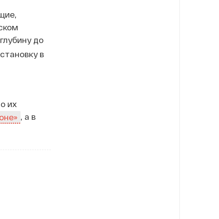
щие,
ском
глубину до
становку в
с
о их
, а в
оне»