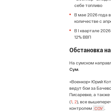
себе топливо
В мае 2026 года 
количестве с апр
В I квартале 202
12% ВВП
Обстановка на
На сумском направ
Сум
.
«Военкор» Юрий Кот
ведут бои за Бачевс
Писаревке, а также
(
1
,
2
), все вышепер
контролем
.
СОУ