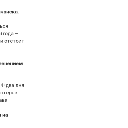
лчанска
.
ться
6 года —
 и отстоит
менением
РФ два дня
потеряв
ава.
 на