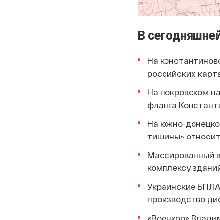
В сегодняшней
На константиновс
российских карта
На покровском на
фланга Констант
На южно-донецко
тишины» относит
Массированный в
комплексу здани
Украинские БПЛА
производство ди
«Военкор» Владим