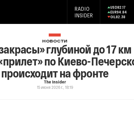
USD
82.17
RADIO
EUR
94.84
INSIDER
OIL
82.38
НОВОСТИ
закрасы» глубиной до 17 км
«прилет» по Киево-Печерско
происходит на фронте
The Insider
15 июня 2026 г., 18:19