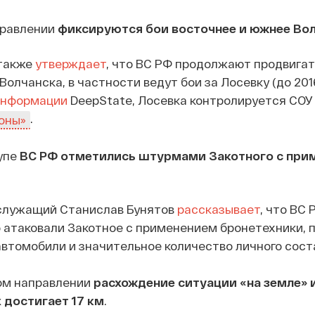
правлении
фиксируются бои восточнее и южнее Во
 также
утверждает
, что ВС РФ продолжают продвига
олчанска, в частности ведут бои за Лосевку (до 201
информации
DeepState, Лосевка контролируется СОУ
.
оны»
упе
ВС РФ отметились штурмами Закотного с при
служащий Станислав Бунятов
рассказывает
, что ВС 
 атаковали Закотное с применением бронетехники, 
автомобили и значительное количество личного сост
ом направлении
расхождение ситуации «на земле» и
 достигает 17 км
.