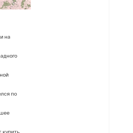
и на
падного
ной
елся по
йшее
т купить