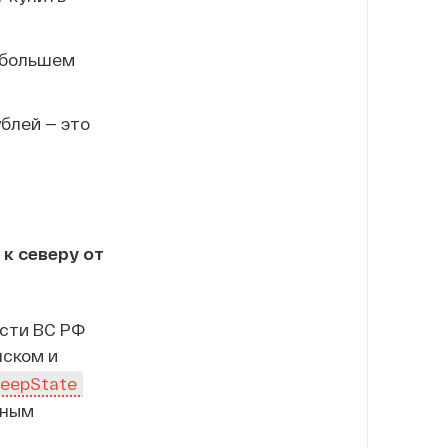
аибольшем
ублей — это
к северу от
асти ВС РФ
нском и
eepState
нным