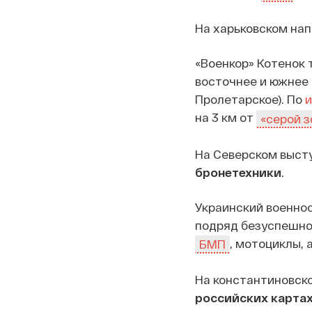
На харьковском на
«Военкор» Котенок
восточнее и южнее В
Пролетарское). По
на 3 км от
«серой з
На Северском выст
бронетехники
.
Украинский военно
подряд безуспешно
, мотоциклы, 
БМП
На константиновск
российских картах