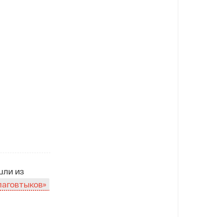
шли из
лаговтыков»