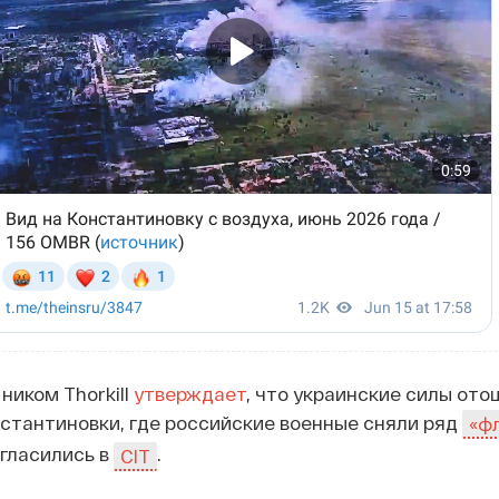
ником Thorkill
утверждает
, что украинские силы ото
стантиновки, где российские военные сняли ряд
«ф
огласились в
.
CIT