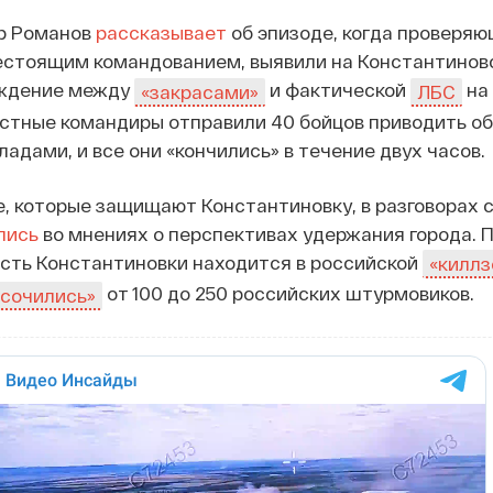
р Романов
рассказывает
об эпизоде, когда проверяю
стоящим командованием, выявили на Константинов
ождение между
и фактической
на 
«закрасами»
ЛБС
местные командиры отправили 40 бойцов приводить об
адами, и все они «кончились» в течение двух часов.
, которые защищают Константиновку, в разговорах 
лись
во мнениях о перспективах удержания города. П
сть Константиновки находится в российской
«киллз
от 100 до 250 российских штурмовиков.
сочились»