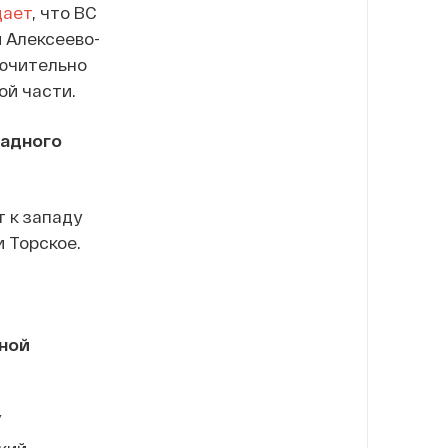
дает
, что ВС
 Алексеево-
лючительно
ой части.
падного
 к западу
и Торское.
ной
У