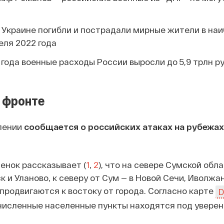
в Украине погибли и пострадали мирные жители в н
еля 2022 года
6 года военные расходы России выросли до 5,9 трлн р
 фронте
лении
сообщается о российских атаках на рубежах 
енок рассказывает (
1
,
2
), что на севере Сумской обл
к и Уланово, к северу от Сум — в Новой Сечи, Иволжа
 продвигаются к востоку от города. Согласно карте
D
ечисленные населенные пункты находятся под увере