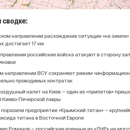
 сводке:
ком направлении расхождение ситуации «на земле» 
х достигает 17 км
правлении российские войска атакуют в сторону за
иновки
м направлении ВСУ сохраняют режим «информацион
ельно проводимых контратак
оздушный налет на Киев — один из «прилетов» приш
й Киево-Печерской лавры
 поразили предприятие «Крымский титан» — крупне
оксида титана в Восточной Европе
ир Романов — российские военные из «ДНР» не могу