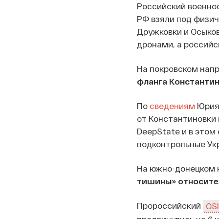
Российский военно
РФ взяли под физич
Дружковки и Осыков
дронами, а российс
На покровском нап
фланга Константи
По
сведениям
Юрия 
от Константиновки и
DeepState и в этом
подконтрольные Ук
На южно-донецком 
тишины» относите
Пророссийский
OS