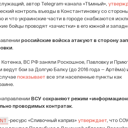
служащий, автор Telegram-канала «Тѣмный»,
утверж
еский контроль въезды в Константиновку со стороны
о и что украинские части в городе снабжаются иск
кие бойцы проводят «зачистки» в его южной и западн
равлении
российские войска атакуют в сторону за
новки
.
Котенка, ВС РФ заняли Роскошное, Павловку и Приют
 ведут бои за Долгую Балку (до 2016 года — Артёма) 
 случае
показывает
все эти населенные пункты как
раине.
направлении
ВСУ сохраняют режим «информацион
льно проводимых контратак
.
-ресурс «Сливочный каприз»
утверждает
, что СО
INT