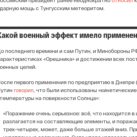
оссийский президент ранее неоднократно
относил
к
дарную мощь с Тунгусским метеоритом.
Какой военный эффект имело примене
о последнего времени и сам Путин, и Минобороны 
арактеристиках «Орешника» и достижении всех пост
оенных целей.
осле первого применения по предприятию в Днепре (
Путин
говорил
, что были использованы «кинетически
температуры на поверхности Солнца»:
«Поражение очень серьезное: всё, что находится в
разлагается на составляющие элементы, и поража
трех-четырех, может, даже больше этажей вниз. Пр