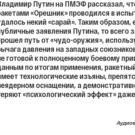
Владимир Путин на ПМЭФ рассказал, что
ракетами «Орешник» проводился в испы
удалось некий «сарай». Таким образом,
публичные заявления Путина, то всего 
прошел путь от «чудо-оружия», использ
рычага давления на западных союзников
не готовой к полноценному боевому пр
данным по итогам применения, ракетны
имеет технологические изъяны, препят
неядерном оснащении, а демонстративн
теряют «психологический эффект» даже
Аудио