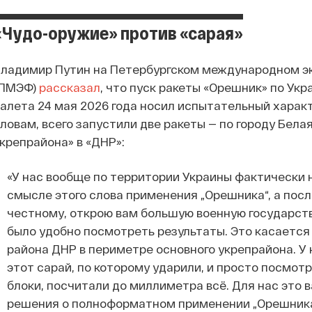
«Чудо-оружие» против «сарая»
Владимир Путин на Петербургском международном 
(ПМЭФ)
рассказал
, что пуск ракеты «Орешник» по Ук
алета 24 мая 2026 года носил испытательный характ
ловам, всего запустили две ракеты — по городу Бела
крепрайона» в «ДНР»:
«У нас вообще по территории Украины фактически н
смысле этого слова применения „Орешника“, а посл
честному, открою вам большую военную государств
было удобно посмотреть результаты. Это касается 
района ДНР в периметре основного укрепрайона. У 
этот сарай, по которому ударили, и просто посмо
блоки, посчитали до миллиметра всё. Для нас это
решения о полноформатном применении „Орешника“