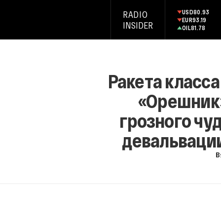
USD
80.93
RADIO
EUR
93.19
INSIDER
OIL
81.78
Ракета класса
«Орешник»
грозного чу
девальвации
В