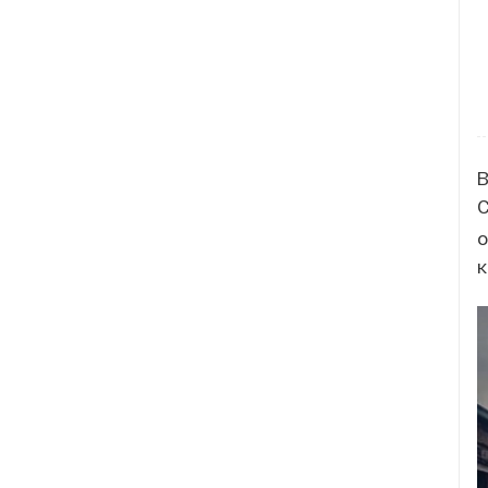
В
о
к