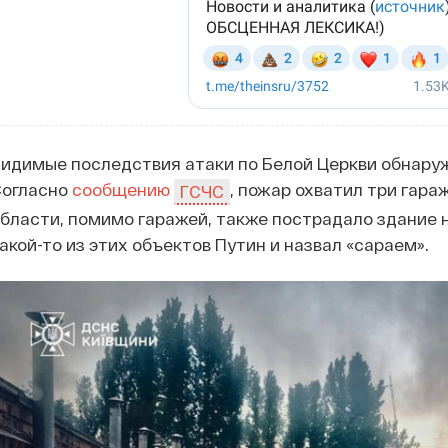
идимые последствия атаки по Белой Церкви обнару
Согласно
сообщению
, пожар охватил три гара
ГСЧС
бласти, помимо гаражей, также пострадало здание 
акой-то из этих объектов Путин и назвал «сараем».