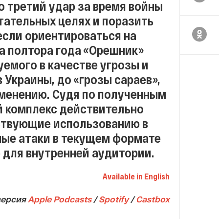
 третий удар за время войны
тательных целях и поразить
 если ориентироваться на
за полтора года «Орешник»
уемого в качестве угрозы и
 Украины, до «грозы сараев»,
именению. Судя по полученным
й комплекс действительно
ствующие использованию в
ые атаки в текущем формате
 для внутренней аудитории.
Available in English
версия
Apple Podcasts
/
Spotify
/
Сastbox