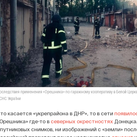
оследствия применения «Орешника» по гаражному кооперативу в Белой Церкв
СНС України
то касается «укрепрайона в ДНР», то в сети
появило
Орешника» где-то в
северных окрестностях
Донецка.
путниковых снимков, ни изображений с «земли» посл