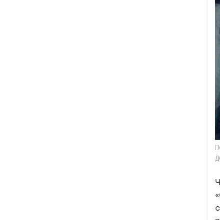
П
Д
Ч
«
с