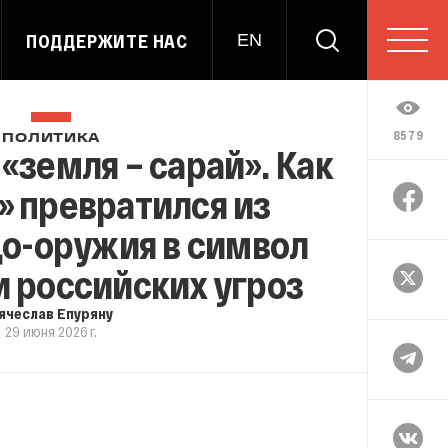
ПОДДЕРЖИТЕ НАС
EN
8579
ПОЛИТИКА
 «земля – сарай». Как
 превратился из
до-оружия в символ
 российских угроз
ячеслав Епуряну
29 июня 2026 г.