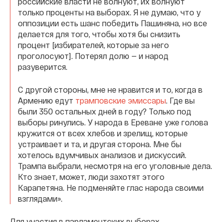
российские власти не волнуют, их волнуют
только проценты на выборах. Я не думаю, что у
оппозиции есть шанс победить Пашиняна, но все
делается для того, чтобы хотя бы снизить
процент [избирателей, которые за него
проголосуют]. Потерял долю — и народ
разуверится.
С другой стороны, мне не нравится и то, когда в
Армению едут
трамповские эмиссары
. Где вы
были 350 остальных дней в году? Только под
выборы ринулись. У народа в Ереване уже голова
кружится от всех хлебов и зрелищ, которые
устраивает и та, и другая сторона. Мне бы
хотелось вдумчивых анализов и дискуссий.
Трампа выбрали, несмотря на его уголовные дела.
Кто знает, может, люди захотят этого
Карапетяна. Не подменяйте глас народа своими
взглядами».
Для участия в парламентских выборах