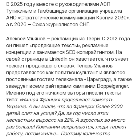
В 2025 году вместе с руководителями АСП
Тупикиным и Гамбашидзе организация учредила
АНО «Стратегические коммуникации Каспий 2030»,
а в 2026 — Союз журналистов СНГ.
Алексей Ульянов — рекламщик из Твери. С 2012 года
он пишет «продающие тексты», рекламные
концепции и занимается SEO-копирайтингом. На
своей странице в LinkedIn он хвастается, что знает
«секрет продающего слова». Теперь Ульянов
представляется как политконсультант и является
постоянным гостем телеканала «Царьград», а также
заведует всеми райтерами кампании Doppelganger.
Именно под его началом авторы писали тексты
типа:
«Нищая Франция продолжает помогать
Украине. А вы знали, что во Франции более 2000
детей спят на улице? Да, за год число этих
несчастных выросло на 22%. А взрослых во много
раз больше! Компании закрываются, люди теряют
работу, потом жилье... Поэтому количество