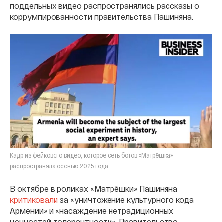
поддельных видео распространялись рассказы о
коррумпированности правительства Пашиняна.
Кадр из фейкового видео, которое сеть ботов «Матрёшка»
распространяла осенью 2025 года
В октябре в роликах «Матрëшки» Пашиняна
критиковали
за «уничтожение культурного кода
Армении» и «насаждение нетрадиционных
ценностей толерантности». Правительство