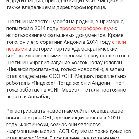
и других медиа, принадлежащих «СНГ-Медиа», а
также владельцем и директором юрлица.
Щетинин известен у себя на родине, в Приморье,
попыткой в 2014 году
провести референдум
с
использованием фальшивых документов. Кроме
того, он и его соратник Андони в 2014 году
стали
первыми
в истории партии «Демократический
выбор» исключенными членами. Сразу после этого
Щетинин учредил издание Vostok.Today (слоган
«Никакой пропаганды, только новости!»), а затем
стал владельцем ООО «СНГ-Медиа», параллельно
работая в «Яндексе». Тогда же он и Андони — тот
тоже работает в «СНГ-Медиа» — стали постоянно
летать в Ашхабад.
Регистрировать новостные сайты, освещающие
новости стран СНГ, организация начала в 2020
году. Фактически, сейчас они являются
«карманными медиа» АСП. Одним из таких доменов
стал erevan[.]one. В последние два года на нем