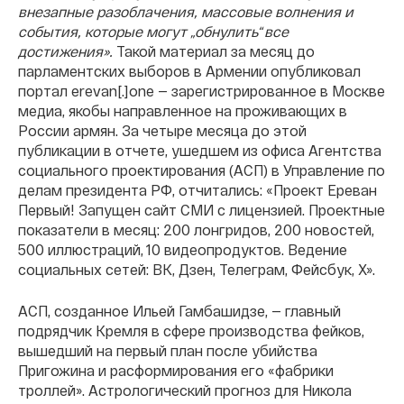
внезапные разоблачения, массовые волнения и
события, которые могут „обнулить“ все
достижения».
Такой материал за месяц до
парламентских выборов в Армении опубликовал
портал erevan[.]one — зарегистрированное в Москве
медиа, якобы направленное на проживающих в
России армян. За четыре месяца до этой
публикации в отчете, ушедшем из офиса Агентства
социального проектирования (АСП) в Управление по
делам президента РФ, отчитались: «Проект Ереван
Первый! Запущен сайт СМИ с лицензией. Проектные
показатели в месяц: 200 лонгридов, 200 новостей,
500 иллюстраций, 10 видеопродуктов. Ведение
социальных сетей: ВК, Дзен, Телеграм, Фейсбук, Х».
АСП, созданное Ильей Гамбашидзе, — главный
подрядчик Кремля в сфере производства фейков,
вышедший на первый план после убийства
Пригожина и расформирования его «фабрики
троллей». Астрологический прогноз для Никола