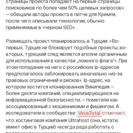
страницы проекта попадают на первые страницы
поисковиков по более чем 50% целевых запросов»,
— обещали авторы проекта в питче для Кремля,
после чего описывали технологии, обычно
применяемые в «черном SEO».
Размещать проект планировалось в Турции: «Во-
первых, Турция не блокирует подобные проекты, во-
вторых, турецкий след является вполне органичным
для использования в качестве „ложного флага“». При
этом попадание на него с российских ip-адресов
предполагалось заблокировать изначально «из-за
правовых ограничений и рисков». Ip-адрес, на
котором хостится клонированная Википедия —
более десяти компаний, специализирующихся на
информационной безопасности, — пометили как
ассоциированный с мошенниками и фишингом. А
исследователи в сообществе
отмечают
,
VirusTotal
что хостинговая компания Ultrahost (она, кстати,
имеет офис в Турции) «всегда рада работать с