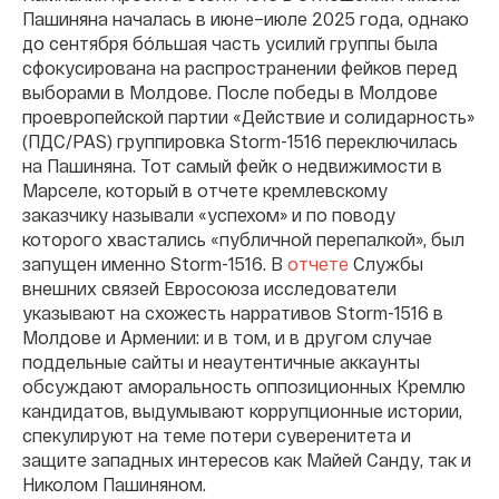
Пашиняна началась в июне–июле 2025 года, однако
до сентября бóльшая часть усилий группы была
сфокусирована на распространении фейков перед
выборами в Молдове. После победы в Молдове
проевропейской партии «Действие и солидарность»
(ПДС/PAS) группировка Storm-1516 переключилась
на Пашиняна. Тот самый фейк о недвижимости в
Марселе, который в отчете кремлевскому
заказчику называли «успехом» и по поводу
которого хвастались «публичной перепалкой», был
запущен именно Storm-1516. В
отчете
Службы
внешних связей Евросоюза исследователи
указывают на схожесть нарративов Storm-1516 в
Молдове и Армении: и в том, и в другом случае
поддельные сайты и неаутентичные аккаунты
обсуждают аморальность оппозиционных Кремлю
кандидатов, выдумывают коррупционные истории,
спекулируют на теме потери суверенитета и
защите западных интересов как Майей Санду, так и
Николом Пашиняном.