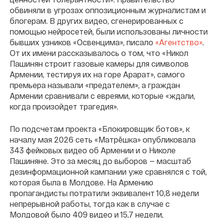
обвиняли в угрозах оппозиционным журналистам и
блогерам. В других видео, сгенерированных с
помощью нейросетей, были использованы личности
бывших узников «Освенцима», писало
«Агентство»
.
От их имени рассказывалось о том, что «Никол
Пашинян строит газовые камеры для символов
Армении, тестируя их на горе Арарат», самого
премьера называли «предателем», а граждан
Армении сравнивали с евреями, которые «ждали,
когда произойдет трагедия».
По подсчетам проекта «Блокировщик ботов», к
началу мая 2026 сеть «Матрëшка» опубликовала
343 фейковых видео об Армении и о Николе
Пашиняне. Это за месяц до выборов — масштаб
дезинформационной кампании уже сравнялся с той,
которая была в Молдове. На Армению
пропагандисты потратили эквивалент 10,8 недели
непрерывной работы, тогда как в случае с
Молдовой было 409 видео и 15,7 недели,