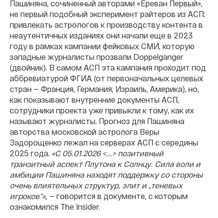
Пашиняна, сочиненный авторами «Ереван Первый»,
не первый подобный эксперимент райтеров из АСП:
привлекать астрологов к производству контента в
неаутентичных изданиях они начали еще в 2023
году в рамках кампании фейковых СМИ, которую
западные журналисты прозвали Doppelganger
(двойник). В самом АСП эта кампания проходит под
аббревиатурой ФГИА (от первоначальных целевых
стран — Франция, Германия, Израиль, Америка), но,
как показывают внутренние документы АСП,
сотрудники проекта уже привыкли к тому, как их
называют журналисты. Прогноз для Пашиняна
авторства московской астролога Веры
Задорощенко лежал на серверах АСП с середины
2025 года.
«С 05.01.2026 <...> позитивный
транзитный аспект Плутона к Солнцу. Сила воли и
амбиции Пашиняна находят поддержку со стороны
очень влиятельных структур, элит и „теневых
игроков“»,
— говорится в документе, с которым
ознакомился The Insider.