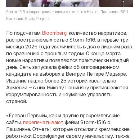
Storm-1516 распространяет слухи о том, что у Никола Пашиняна ВИЧ
Источник: Gnida Project
По подсчетам
Bloomberg
, количество нарративов,
распространяемых сетью Storm-1516, в первые три
месяца 2026 года увеличилось в два с лишним раза
по сравнению с прошлым годом. С конца марта
новые нарративы появляются практически каждый
день. Сеть запускала фейки об оппозиционном
кандидате на выборах в Венгрии Петере Мадьяре.
Издание нашло более 25 историй касательно
Армении — в них Николу Пашиняну приписываются
коррумпированность и неумение управлять
страной.
«Ереван Первый», как и другие прокремлевские
сайты,
перепечатывают
фейки Storm-1516 о
Пашиняне. Отчеты, которые отсылали кремлевские
работники Doppelganger своему начальству, также