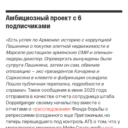
Амбициозный проект с 6
подписчиками
«Есть успех по Армении: историю с коррупцией
Пашиняна о покупке элитной недвижимости в
Марселе растащили армянские СМИ и опиньон-
лидеры диаспор. Опровергать вынуждены были
супруга Пашиняна, затем он сам, обвинив
оппозицию — экс-президентов Качаряна и
Саркисяна в клевете и фабрикации скандала.
Пошла публичная перепалка, подробности в
справке».
Такое сообщение в июне 2025 года
отправила в качестве отчета сотрудница штаба
Doppelganger своему начальству вместе с
отчетами о
«расследовании»
Фонда борьбы с
репрессиями (созданного еще Пригожиным, но
теперь перешедшего под контроль АП) о том, что у
молдавского президента Майи Санду якобы
есть