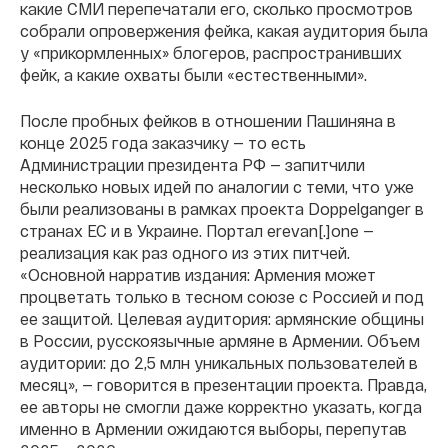
какие СМИ перепечатали его, сколько просмотров
собрали опровержения фейка, какая аудитория была
у «прикормленных» блогеров, распространивших
фейк, а какие охваты были «естественными».
После пробных фейков в отношении Пашиняна в
конце 2025 года заказчику — то есть
Администрации президента РФ — запитчили
несколько новых идей по аналогии с теми, что уже
были реализованы в рамках проекта Doppelganger в
странах ЕС и в Украине. Портал erevan[.]one —
реализация как раз одного из этих питчей.
«Основной нарратив издания: Армения может
процветать только в тесном союзе с Россией и под
ее защитой. Целевая аудитория: армянские общины
в России, русскоязычные армяне в Армении. Объем
аудитории: до 2,5 млн уникальных пользователей в
месяц», — говорится в презентации проекта. Правда,
ее авторы не смогли даже корректно указать, когда
именно в Армении ожидаются выборы, перепутав