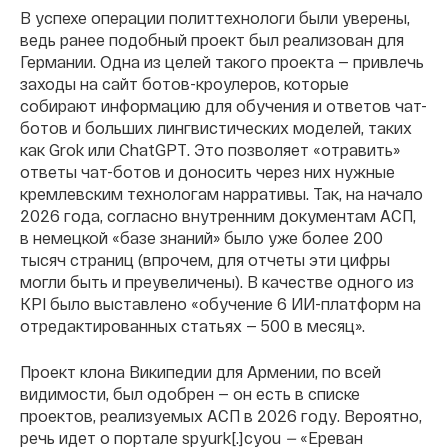
В успехе операции политтехнологи были уверены,
ведь ранее подобный проект был реализован для
Германии. Одна из целей такого проекта — привлечь
заходы на сайт ботов-кроулеров, которые
собирают информацию для обучения и ответов чат-
ботов и больших лингвистических моделей, таких
как Grok или ChatGPT. Это позволяет «отравить»
ответы чат-ботов и доносить через них нужные
кремлевским технологам нарративы. Так, на начало
2026 года, согласно внутренним документам АСП,
в немецкой «базе знаний» было уже более 200
тысяч страниц (впрочем, для отчеты эти цифры
могли быть и преувеличены). В качестве одного из
KPI было выставлено «обучение 6 ИИ-платформ на
отредактированных статьях — 500 в месяц».
Проект клона Википедии для Армении, по всей
видимости, был одобрен — он есть в списке
проектов, реализуемых АСП в 2026 году. Вероятно,
речь идет о портале spyurk[.]cyou
—
«Ереван