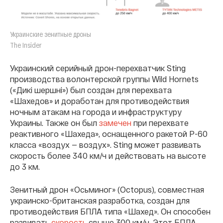
Украинские зенитные дроны
The Insider
Украинский серийный дрон-перехватчик Sting
производства волонтерской группы Wild Hornets
(«Дикі шершні») был создан для перехвата
«Шахедов» и доработан для противодействия
ночным атакам на города и инфраструктуру
Украины. Также он был
замечен
при перехвате
реактивного «Шахеда», оснащенного ракетой Р-60
класса «воздух — воздух». Sting может развивать
скорость более 340 км/ч и действовать на высоте
до 3 км.
Зенитный дрон «Осьминог» (Octopus), совместная
украинско-британская разработка, создан для
противодействия БПЛА типа «Шахед». Он способен
развивать
скорость
свыше 300 км/ч. Этот БПЛА