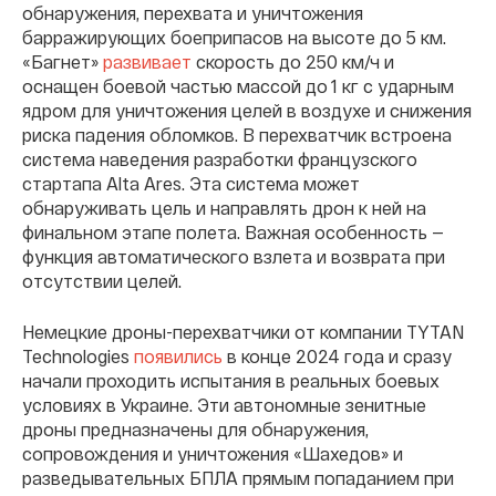
обнаружения, перехвата и уничтожения
барражирующих боеприпасов на высоте до 5 км.
«Багнет»
развивает
скорость до 250 км/ч и
оснащен боевой частью массой до 1 кг с ударным
ядром для уничтожения целей в воздухе и снижения
риска падения обломков. В перехватчик встроена
система наведения разработки французского
стартапа Alta Ares. Эта система может
обнаруживать цель и направлять дрон к ней на
финальном этапе полета. Важная особенность —
функция автоматического взлета и возврата при
отсутствии целей.
Немецкие дроны-перехватчики от компании TYTAN
Technologies
появились
в конце 2024 года и сразу
начали проходить испытания в реальных боевых
условиях в Украине. Эти автономные зенитные
дроны предназначены для обнаружения,
сопровождения и уничтожения «Шахедов» и
разведывательных БПЛА прямым попаданием при