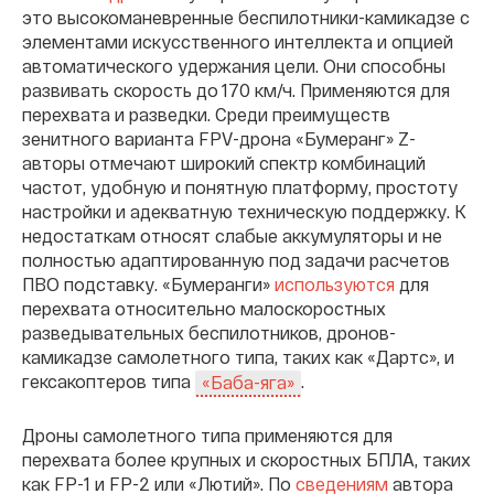
это высокоманевренные беспилотники-камикадзе с
элементами искусственного интеллекта и опцией
автоматического удержания цели. Они способны
развивать скорость до 170 км/ч. Применяются для
перехвата и разведки. Среди преимуществ
зенитного варианта FPV-дрона «Бумеранг» Z-
авторы отмечают широкий спектр комбинаций
частот, удобную и понятную платформу, простоту
настройки и адекватную техническую поддержку. К
недостаткам относят слабые аккумуляторы и не
полностью адаптированную под задачи расчетов
ПВО подставку. «Бумеранги»
используются
для
перехвата относительно малоскоростных
разведывательных беспилотников, дронов-
камикадзе самолетного типа, таких как «Дартс», и
гексакоптеров типа
.
«Баба-яга»
Дроны самолетного типа применяются для
перехвата более крупных и скоростных БПЛА, таких
как FP-1 и FP-2 или «Лютий». По
сведениям
автора