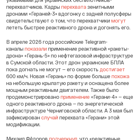
перехватчиков. Кадры
перехвата
зенитными
дронами «Гераней-3» вдогонку с задней полусферы
свидетельствуют о том, что перехватчики
могут
лететь быстрее реактивного дрона и догонять его.
В апреле 2026 года российские Telegram-
каналы
показали
применение реактивной «ракеты-
дрона» «Герань-5» по нефтегазовой инфраструктуре
в Сумской области. Этот дрон украинские БПЛА
пока догнать не могут — его скорость
достигает
600 км/ч. Новая «Герань» по форме больше
похожа
на небольшую крылатую ракету и оснащена более
мощным реактивным двигателем. Также было
продемонстрировано
применение
«Герани-4» — еще
одного реактивного дрона — по энергетической
инфраструктуре Черниговской области. А 3 мая был
зафиксирован
случай
перехвата «Герани» этой
модификации.
Михаил Фёдоров
подчеркнул
, что «реактивные