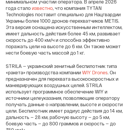
минимальном участии оператора. В апреле 2026
года стало
известно
, что компания TYTAN
Technologies поставит специально для Нацгвардии
Украины более 1000 дронов-перехватчиков METIS.
Эта версия оснащена искусственным интеллектом,
имеет дальность действия более 45 км, развивает
скорость до 400 км/ч и способна эффективно
поражать цели на высоте до 6 км. Он также может
нести боевую часть массой до 1 кг.
STRILA — украинский зенитный беспилотник типа
«ракета» производства компании
WIY Drones
. Он
предназначен для перехвата высокоскоростных и
маневрирующих воздушных целей. STRILA
использует программное обеспечение WIY и
источники целеуказания, позволяющие оператору
получать данные о направлении, высоте и скорости
цели. Беспилотник имеет радиус действия до 14 км,
дальность — 28 км, рабочую высоту — до 5 км,
боевую часть — до 800 граммов и скорость — до
350 км/ч.