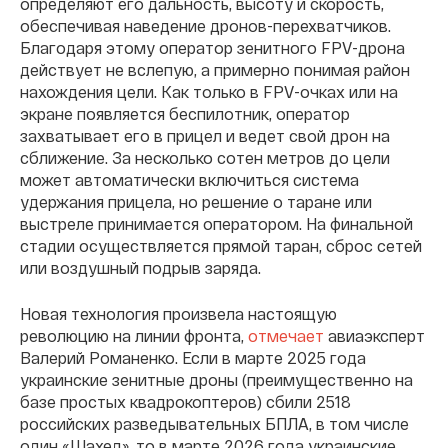
определяют его дальность, высоту и скорость,
обеспечивая наведение дронов-перехватчиков.
Благодаря этому оператор зенитного FPV-дрона
действует не вслепую, а примерно понимая район
нахождения цели. Как только в FPV-очках или на
экране появляется беспилотник, оператор
захватывает его в прицел и ведет свой дрон на
сближение. За несколько сотен метров до цели
может автоматически включиться система
удержания прицела, но решение о таране или
выстреле принимается оператором. На финальной
стадии осуществляется прямой таран, сброс сетей
или воздушный подрыв заряда.
Новая технология произвела настоящую
революцию на линии фронта,
отмечает
авиаэксперт
Валерий Романенко. Если в марте 2025 года
украинские зенитные дроны (преимущественно на
базе простых квадрокоптеров) сбили 2518
российских разведывательных БПЛА, в том числе
один «Шахед», то в марте 2026 года украинские