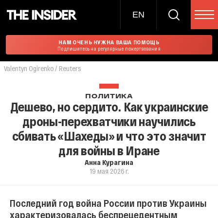
EN
НАМ ОЧЕНЬ НУЖНА ВАША ПОМОЩЬ
Подпишитесь на регулярные пожертвования
Valentyn Ogirenko / Reuters
ПОЛИТИКА
Дешево, но сердито. Как украинские
дроны-перехватчики научились
сбивать «Шахеды» и что это значит
для войны в Иране
Анна Курагина
19 мая 2026 г.
Последний год война России против Украины
характеризовалась беспрецедентным