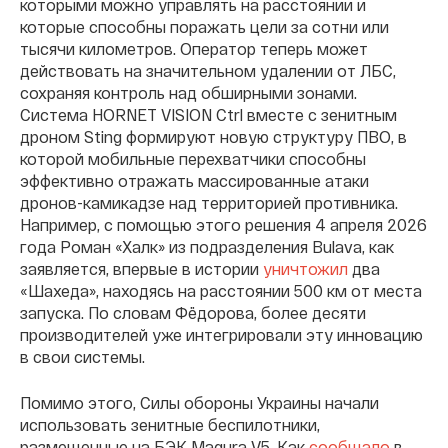
которыми можно управлять на расстоянии и
которые способны поражать цели за сотни или
тысячи километров. Оператор теперь может
действовать на значительном удалении от ЛБС,
сохраняя контроль над обширными зонами.
Система HORNET VISION Ctrl вместе с зенитным
дроном Sting формируют новую структуру ПВО, в
которой мобильные перехватчики способны
эффективно отражать массированные атаки
дронов-камикадзе над территорией противника.
Например, с помощью этого решения 4 апреля 2026
года Роман «Халк» из подразделения Bulava, как
заявляется, впервые в истории
уничтожил
два
«Шахеда», находясь на расстоянии 500 км от места
запуска. По словам Фёдорова, более десяти
производителей уже интегрировали эту инновацию
в свои системы.
Помимо этого, Силы обороны Украины начали
использовать зенитные беспилотники,
размещенные на БЭК Magura V5. Как
сообщало
в