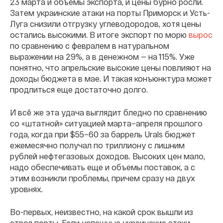
23 марта и объемы экспорта, и цены бурно росли.
Затем украинские атаки на порты Приморск и Усть-
Луга снизили отгрузку углеводородов, хотя цены
остались высокими. В итоге экспорт по морю
вырос
по сравнению с февралем в натуральном
выражении на 29%, а в денежном — на 115%. Уже
понятно, что апрельские высокие цены повлияют на
доходы бюджета в мае. И такая конъюнктура может
продлиться еще достаточно долго.
И всё же эта удача выглядит бледно по сравнению
со «штатной» ситуацией марта–апреля прошлого
года, когда при $55–60 за баррель Urals бюджет
ежемесячно получал по триллиону с лишним
рублей нефтегазовых доходов. Высоких цен мало,
надо обеспечивать еще и объемы поставок, а с
этим возникли проблемы, причем сразу на двух
уровнях.
Во-первых, неизвестно, на какой срок вышли из
строя порты. Если успешные украинские атаки