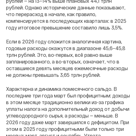
рублей — на 13–14% выше плановых 44,1 трлн
рублей. Однако исторические данные показывают,
что перерасход в начале, как правило,
компенсируется в последующих кварталах: в 2025
году итоговое превышение составило лишь 3,5%.
Если в 2026 году сложится аналогичная картина,
годовые расходы окажутся в диапазоне 45,6–45,8
трлн рублей. Это, во-первых, всё равно выше
запланированного, а во-вторых, означает, что в
оставшиеся девять месяцев ежемесячные расходы
не должны превышать 3,65 трлн рублей.
Характерна и динамика помесячного сальдо. В
последние три года март был профицитным: доходы
в этом месяце традиционно велики из-за графика
уплаты налога на дополнительный доход от добычи
углеводородного сырья, а расходы — меньше. В
2026 году даже март завершился с дефицитом. При
этом в 2025 году профицитными были только три
месяца: март, август и сентябрь. Утрата