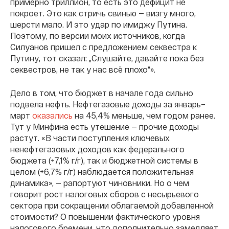
примерно триллион, то есть это дефицит не
покроет. Это как стричь свинью — визгу много,
шерсти мало. И это удар по имиджу Путина.
Поэтому, по версии моих источников, когда
Силуанов пришел с предложением секвестра к
Путину, тот сказал: „Слушайте, давайте пока без
секвестров, не так у нас всё плохо“».
Дело в том, что бюджет в начале года сильно
подвела нефть. Нефтегазовые доходы за январь–
март
оказались
на 45,4% меньше, чем годом ранее.
Тут у Минфина есть утешение — прочие доходы
растут. «В части поступления ключевых
ненефтегазовых доходов как федерального
бюджета (+7,1% г/г), так и бюджетной системы в
целом (+6,7% г/г) наблюдается положительная
динамика», — рапортуют чиновники. Но о чем
говорит рост налоговых сборов с несырьевого
сектора при сокращении облагаемой добавленной
стоимости? О повышении фактического уровня
налогового бремени, что дополнительно замедляет