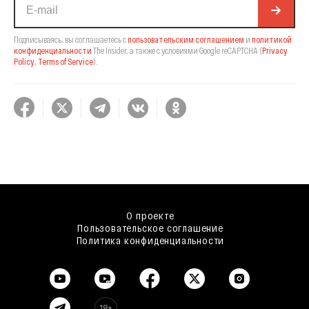
Подписываясь, вы соглашаетесь с
пользовательским соглашением
и
политикой
конфиденциальности
The Insider,
а также с условиями Google reCAPTCHA
(
Privacy
Policy
,
Terms of Service
).
О проекте
Пользовательское соглашение
Политика конфиденциальности
18+