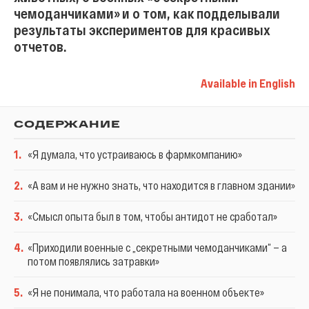
чемоданчиками» и о том, как подделывали
результаты экспериментов для красивых
отчетов.
Available in English
СОДЕРЖАНИЕ
1
.
«Я думала, что устраиваюсь в фармкомпанию»
2
.
«А вам и не нужно знать, что находится в главном здании»
3
.
«Смысл опыта был в том, чтобы антидот не сработал»
4
.
«Приходили военные с „секретными чемоданчиками“ — а
потом появлялись затравки»
5
.
«Я не понимала, что работала на военном объекте»