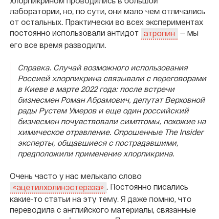
хлорпикрином проводились в большой
лаборатории, но, по сути, они мало чем отличались
от остальных. Практически во всех экспериментах
постоянно использовали антидот
— мы
атропин
его все время разводили.
Справка. Случай возможного использования
Россией хлорпикрина связывали с переговорами
в Киеве в марте 2022 года: после встречи
бизнесмен Роман Абрамович, депутат Верховной
рады Рустем Умеров и еще один российский
бизнесмен почувствовали симптомы, похожие на
химическое отравление. Опрошенные The Insider
эксперты, общавшиеся с пострадавшими,
предположили применение хлорпикрина.
Очень часто у нас мелькало слово
. Постоянно писались
«ацетилхолинэстераза»
какие-то статьи на эту тему. Я даже помню, что
переводила с английского материалы, связанные