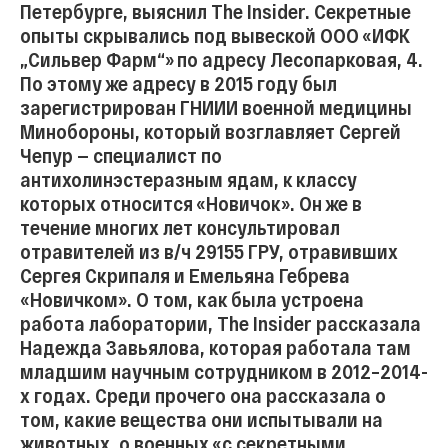
Петербурге, выяснил The Insider. Секретные
опыты скрывались под вывеской ООО «ИФК
„Сильвер Фарм“» по адресу Лесопарковая, 4.
По этому же адресу в 2015 году был
зарегистрирован ГНИИИ военной медицины
Минобороны, который возглавляет Сергей
Чепур — специалист по
антихолинэстеразным ядам, к классу
которых относится «Новичок». Он же в
течение многих лет консультировал
отравителей из в/ч 29155 ГРУ, отравивших
Сергея Скрипаля и Емельяна Гебрева
«Новичком». О том, как была устроена
работа лаборатории, The Insider рассказала
Надежда Завьялова, которая работала там
младшим научным сотрудником в 2012–2014-
х годах. Среди прочего она рассказала о
том, какие вещества они испытывали на
животных, о военных «с секретными