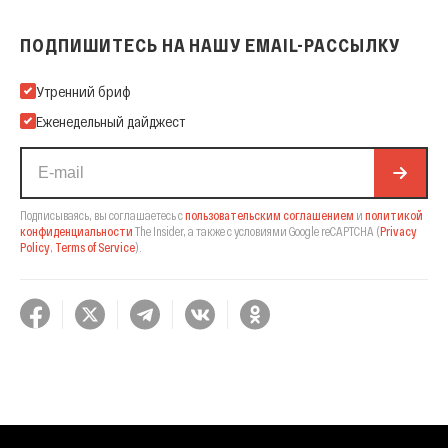
ПОДПИШИТЕСЬ НА НАШУ EMAIL-РАССЫЛКУ
Подпишитесь на нашу Email-рассылку
Утренний бриф
Еженедельный дайджест
Подписываясь, вы соглашаетесь с
пользовательским соглашением
и
политикой
конфиденциальности
The Insider,
а также с условиями Google reCAPTCHA
(
Privacy
Policy
,
Terms of Service
).