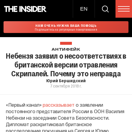
EN
НАМ ОЧЕНЬ НУЖНА ВАША ПОМОЩЬ
Подпишитесь на регулярные пожертвования
АНТИФЕЙК
Небензя заявил о несоответствиях в
британской версии отравления
Скрипалей. Почему это неправда
Юрий Бершидский
7 сентября 2018 г.
«Первый канал»
рассказывает
о заявлении
постоянного представителя России в ООН Василия
Небензи на заседании Совета Безопасности.
Дипломат раскритиковал британское
расследование покушения на Сергея и Юлию