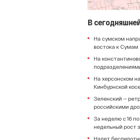
В сегодняшней
На сумском напр
востока к Сумам
На константинов
подразделениями
На херсонском н
Кинбурнской кос
Зеленский — рет
российскими дро
За неделю с 16 п
недельный рост 
Налет беспилотн