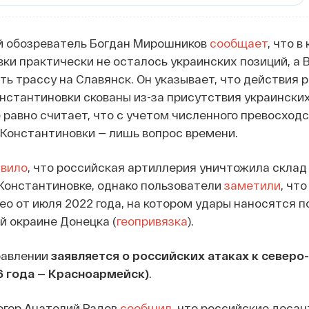
й обозреватель Богдан Мирошников
сообщает
, что в
ки практически не осталось украинских позиций, а 
ь трассу на Славянск. Он указывает, что действия 
онстантиновки скованы из-за присутствия украинских
ё равно считает, что с учетом численного превосход
 Константиновки — лишь вопрос времени.
явило
, что российская артиллерия уничтожила склад
Константиновке, однако пользователи
заметили
, что
о от июля 2022 года, на котором удары наносятся п
й окраине Донецка (
геопривязка
).
равлении
заявляется о российских атаках к северо
6 года — Красноармейск)
.
огер Анатолий Радов
сообщил
, что российские десан