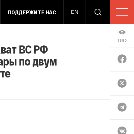
ПОДДЕРЖИТЕ НАС
EN
3590
хват ВС РФ
ары по двум
нте