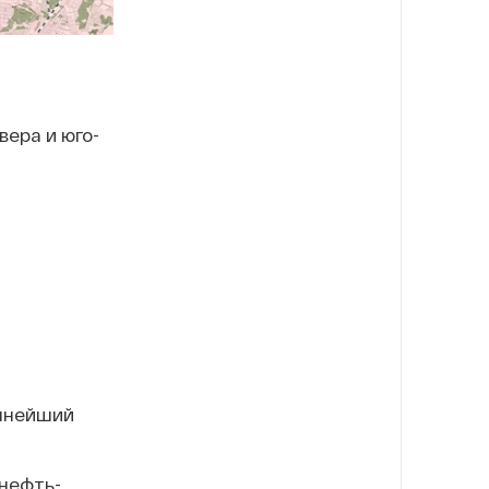
ера и юго-
упнейший
нефть-