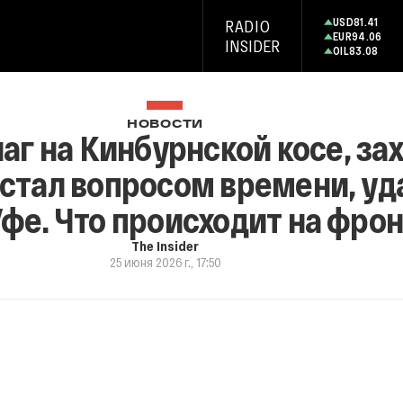
USD
81.41
RADIO
EUR
94.06
INSIDER
OIL
83.08
НОВОСТИ
аг на Кинбурнской косе, за
стал вопросом времени, уд
Уфе. Что происходит на фро
The Insider
25 июня 2026 г., 17:50