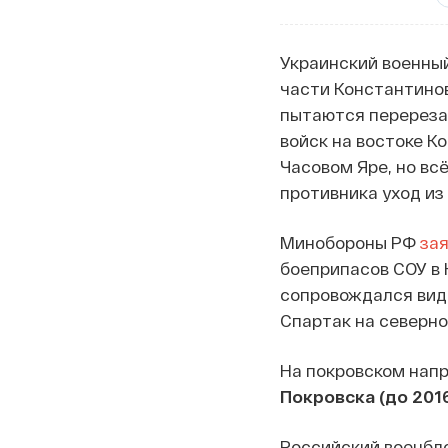
Украинский военны
части Константинов
пытаются перерезат
войск на востоке К
Часовом Яре, но вс
противника уход из
Минобороны РФ
за
боеприпасов СОУ в 
сопровождался виде
Спартак на северно
На покровском нап
Покровска (до 201
Российский военбл