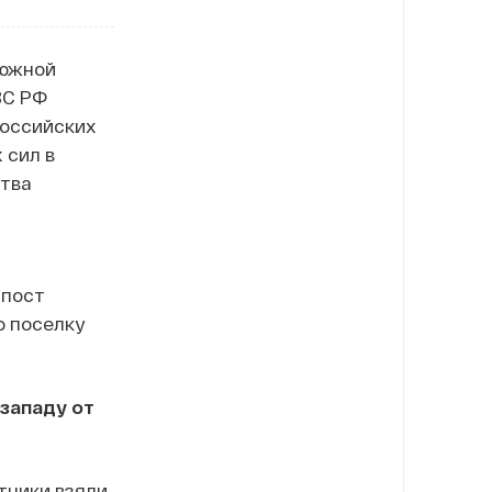
 южной
ВС РФ
российских
 сил в
ства
 пост
о поселку
-западу от
тники взяли