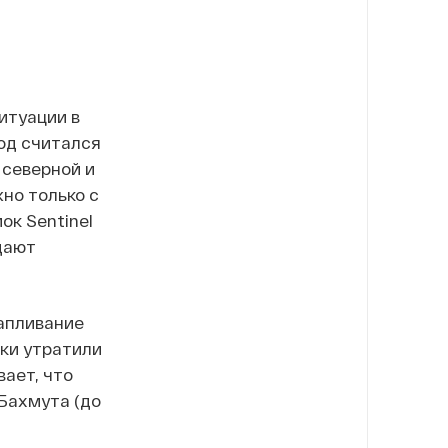
итуации в
род считался
 северной и
но только с
к Sentinel
дают
капливание
ски утратили
ает, что
 Бахмута (до