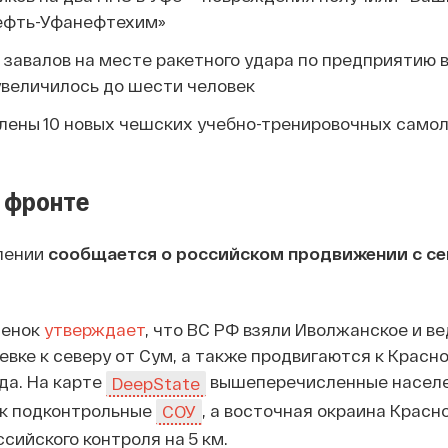
ефть-Уфанефтехим»
завалов на месте ракетного удара по предприятию 
увеличилось до шести человек
влены 10 новых чешских учебно-тренировочных самол
 фронте
лении
сообщается о российском продвижении с се
тенок
утверждает
, что ВС РФ взяли Иволжанское и ве
евке к северу от Сум, а также продвигаются к Красн
да. На карте
вышеперечисленные насел
DeepState
к подконтрольные
, а восточная окраина Красн
СОУ
сийского контроля на 5 км.