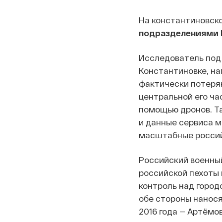
На константиновск
подразделениями 
Исследователь под 
Константиновке, нап
фактически потерян
центральной его ча
помощью дронов. Та
и данные сервиса 
масштабные россий
Российский военный
российской пехоты 
контроль над город
обе стороны нанося
2016 года — Артёмо