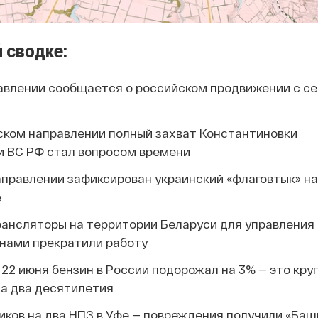
 сводке:
авлении сообщается о российском продвижении с сев
ском направлении полный захват Константиновки
 ВС РФ стал вопросом времени
аправлении зафиксирован украинский «флаговтык» на
е
рансляторы на территории Беларуси для управления
нами прекратили работу
о 22 июня бензин в России подорожал на 3% — это кр
за два десятилетия
иков на два НПЗ в Уфе — повреждения получили «Баш