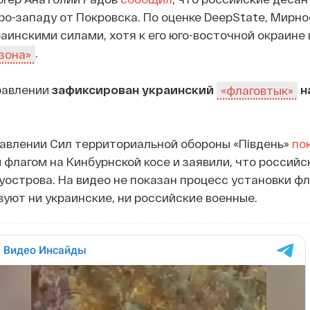
ро-западу от Покровска. По оценке DeepState, Мирн
аинскими силами, хотя к его юго-восточной окраине 
.
зона»
равлении
зафиксирован украинский
н
«флаговтык»
равлении Сил территориальной обороны «Південь»
по
 флагом на Кинбурнской косе и заявили, что российс
уострова. На видео не показан процесс установки фл
вуют ни украинские, ни российские военные.