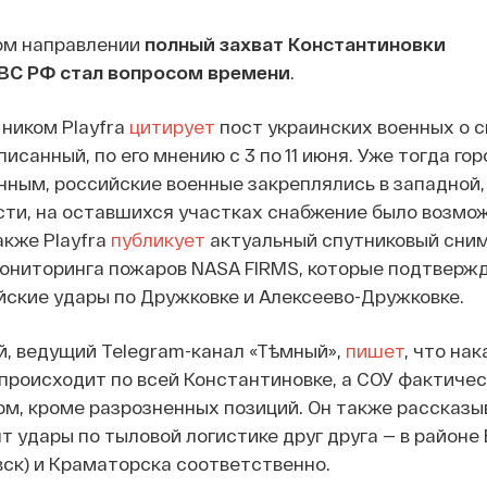
ом направлении
полный захват Константиновки
ВС РФ стал вопросом времени
.
ником Playfra
цитирует
пост украинских военных о с
исанный, по его мнению с 3 по 11 июня. Уже тогда го
ным, российские военные закреплялись в западной,
сти, на оставшихся участках снабжение было возмож
кже Playfra
публикует
актуальный спутниковый снимо
мониторинга пожаров NASA FIRMS, которые подтверж
ские удары по Дружковке и Алексеево-Дружковке.
, ведущий Telegram-канал «Тѣмный»,
пишет
, что на
происходит по всей Константиновке, а СОУ фактиче
ом, кроме разрозненных позиций. Он также рассказыв
т удары по тыловой логистике друг друга — в районе
вск) и Краматорска соответственно.