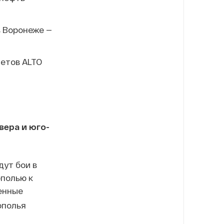
в Воронеже —
етов ALTO
вера и юго-
дут бои в
ополью к
енные
ополья