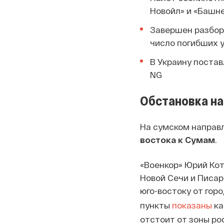
Новойл» и «Башн
Завершен разбор 
число погибших 
В Украину поста
NG
Обстановка на
На сумском направ
востока к Сумам
.
«Военкор» Юрий Ко
Новой Сечи и Писар
юго-востоку от горо
пункты
показаны
ка
отстоит от зоны рос