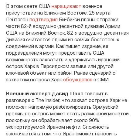
В этом свете США
наращивают
военное
присутствие на Ближнем Востоке. 25 марта
Пентагон
подтвердил
Би-би-си планы отправки
части 82-й воздушно-десантной дивизии Армии
США на Ближний Восток. 82-я воздушно-десантная
дивизия считается одним из самых боеготовых
соединений в армии. Как пишет издание, ее
подразделения могут предоставить США
возможность захватить и удерживать иранский
остров Харк в Персидском заливе или другой
ключевой объект или район. Ранее сценарий с
захватом острова Харк
обсуждался
в СМИ.
Военный эксперт Давид Шарп
говорит в
разговоре с The Insider, что захват острова Харк не
поможет напрямую разблокировать Ормузский
пролив, но остров может стать разменной монетой,
поскольку он обрабатывает около 90%
экспортируемой Ираном нефти. Сложность
заключается в том, что Иран сможет наносить