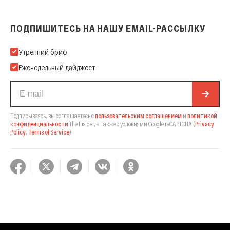
ПОДПИШИТЕСЬ НА НАШУ EMAIL-РАССЫЛКУ
Подпишитесь на нашу Email-рассылку
Утренний бриф
Еженедельный дайджест
Подписываясь, вы соглашаетесь с
пользовательским соглашением
и
политикой
конфиденциальности
The Insider,
а также с условиями Google reCAPTCHA
(
Privacy
Policy
,
Terms of Service
).