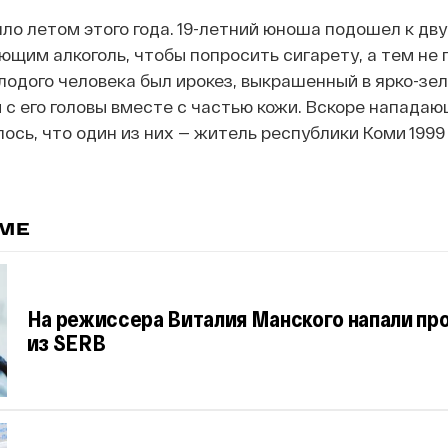
о летом этого года. 19-летний юноша подошел к дв
щим алкоголь, чтобы попросить сигарету, а тем не
олодого человека был ирокез, выкрашенный в ярко-зел
 с его головы вместе с частью кожи. Вскоре напада
ось, что один из них — житель республики Коми 1999
ЕМЕ
На режиссера Виталия Манского напали пр
из SERB