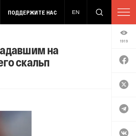
ПОДДЕРЖИТЕ НАС
EN
1919
падавшим на
его скальп