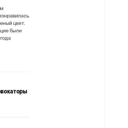
ум
 понравилась
еный цвет.
ющие были
 года
овокаторы