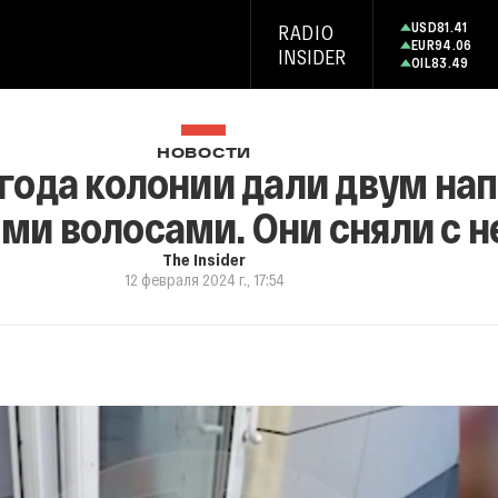
USD
81.41
RADIO
EUR
94.06
INSIDER
OIL
83.49
НОВОСТИ
 года колонии дали двум на
ми волосами. Они сняли с н
The Insider
12 февраля 2024 г., 17:54