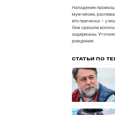
Нападение произошл
мужчинам, распиваю
его прическа — у м
Они срезали волосы
задержаны. Уточнял
рождения.
СТАТЬИ ПО Т