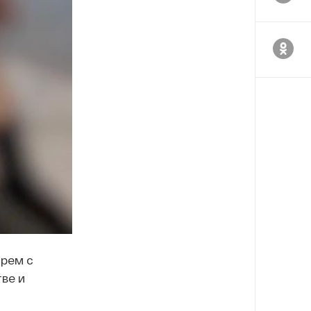
трем с
ве и