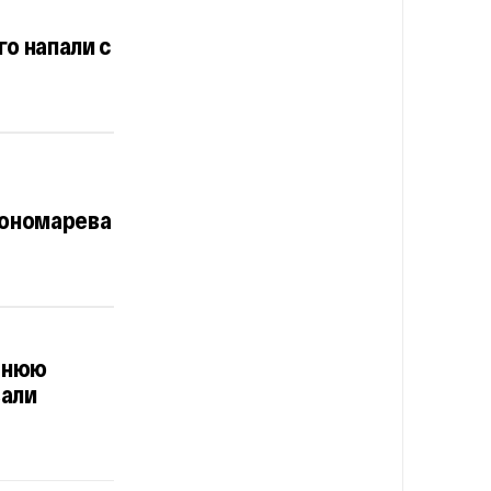
го напали с
Пономарева
етнюю
вали