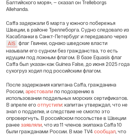
Балтийского моря», — сказал он Trelleborgs
Allehanda.
Caffa задержали 6 марта у южного побережья
Швеции, в районе Треллеборга. Судно следовало из
Касабланки в Санкт-Петербург и передавало через
флаг Гвинеи, однако шведские власти
AIS
называли его судном без гражданства, то есть
идущим под ложным флагом. В базе Equasis флаг
Caffa был указан как Guinea False, до июня 2025 года
сухогруз ходил под российским флагом.
После задержания капитана Caffa, гражданина
России,
арестовали
по подозрению в
использовании поддельных морских сертификатов.
В апреле его
отпустили
: капитан утверждал, что не
знал о подделке, и следствие не смогло это
опровергнуть. В российском посольстве в Швеции
ранее
заявляли
, что из 11 членов экипажа Caffa 10
были гражданами России. В мае TV4
сообщал
, что