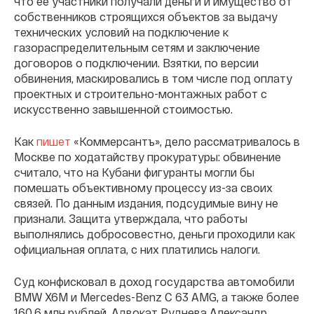
что ее участники получали деньги и имущество от
собственников строящихся объектов за выдачу
технических условий на подключение к
газораспределительным сетям и заключение
договоров о подключении. Взятки, по версии
обвинения, маскировались в том числе под оплату
проектных и строительно-монтажных работ с
искусственно завышенной стоимостью.
Как
пишет
«Коммерсантъ», дело рассматривалось в
Москве по ходатайству прокуратуры: обвинение
считало, что на Кубани фигуранты могли бы
помешать объективному процессу из-за своих
связей. По данным издания, подсудимые вину не
признали. Защита утверждала, что работы
выполнялись добросовестно, деньги проходили как
официальная оплата, с них платились налоги.
Суд конфисковал в доход государства автомобили
BMW X6M и Mercedes-Benz C 63 AMG, а также более
160,6 млн рублей. Адвокат Руднева Александр