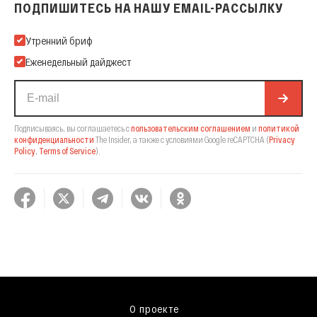
ПОДПИШИТЕСЬ НА НАШУ EMAIL-РАССЫЛКУ
Подпишитесь на нашу Email-рассылку
Утренний бриф
Еженедельный дайджест
Подписываясь, вы соглашаетесь с
пользовательским соглашением
и
политикой
конфиденциальности
The Insider,
а также с условиями Google reCAPTCHA
(
Privacy
Policy
,
Terms of Service
).
О проекте