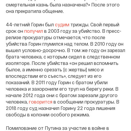
смертельная казнь была назначена?» После этого
она прекратила общение.
44-летний Горин был
судим
трижды. Свой первый
срок он
получил
в 2003 году за убийство. В пресс-
релизе прокуратуры отмечается, что после
убийства Горин глумился над телом. В 2010 году он
вышел условно-досрочно. В том же году он зарезал
брата человека, с которым сидел в следственном
изоляторе. После убийства «он решил вспомнить
былое, а именно срезать [с жертвы] мясо и
впоследствии его съесть», следует из его
показаний. В 2011 году Горин с братом убили
человека и захоронили его труп на берегу реки. В
начале 2012 года они с братом зарезали другого
человека,
говорится
в сообщении прокуратуры. В
2018 году суд назначил Горину 22 года лишения
свободы в колонии особого режима.
Помилование от Путина за участие в войне в