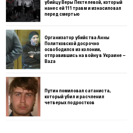
убийцу Веры Пехтелевой, который
нанес ей 111 травм и изнасиловал
перед смертью
Организатор убийства Анны
Политковской досрочно
освободился из колонии,
отправившись на войну в Украине —
Baza
Путин помиловал сатаниста,
который убил и расчленил
четверых подростков