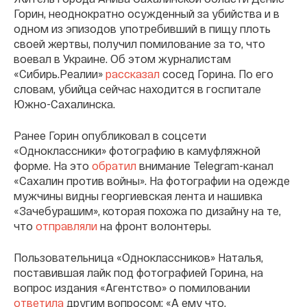
Горин, неоднократно осужденный за убийства и в
одном из эпизодов употребивший в пищу плоть
своей жертвы, получил помилование за то, что
воевал в Украине. Об этом журналистам
«Сибирь.Реалии»
рассказал
сосед Горина. По его
словам, убийца сейчас находится в госпитале
Южно-Сахалинска.
Ранее Горин опубликовал в соцсети
«Одноклассники» фотографию в камуфляжной
форме. На это
обратил
внимание Telegram-канал
«Сахалин против войны». На фотографии на одежде
мужчины видны георгиевская лента и нашивка
«Зачебурашим», которая похожа по дизайну на те,
что
отправляли
на фронт волонтеры.
Пользовательница «Одноклассников» Наталья,
поставившая лайк под фотографией Горина, на
вопрос издания «Агентство» о помиловании
ответила
другим вопросом: «А ему что,