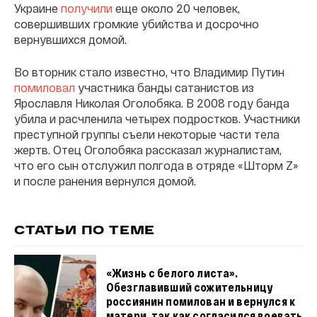
Украине
получили
еще около 20 человек,
совершивших громкие убийства и досрочно
вернувшихся домой.
Во вторник стало известно, что Владимир Путин
помиловал
участника банды сатанистов из
Ярославля Николая Оголобяка. В 2008 году банда
убила и расчленила четырех подростков. Участники
преступной группы съели некоторые части тела
жертв. Отец Оголобяка рассказал журналистам,
что его сын отслужил полгода в отряде «Шторм Z»
и после ранения вернулся домой.
СТАТЬИ ПО ТЕМЕ
«Жизнь с белого листа».
Обезглавивший сожительницу
россиянин помилован и вернулся к
матери, так как согласился воевать