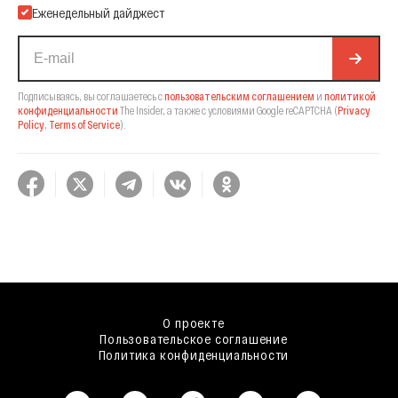
Еженедельный дайджест
Подписываясь, вы соглашаетесь с
пользовательским соглашением
и
политикой
конфиденциальности
The Insider,
а также с условиями Google reCAPTCHA
(
Privacy
Policy
,
Terms of Service
).
О проекте
Пользовательское соглашение
Политика конфиденциальности