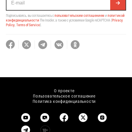
Подписываясь, вы соглашаетесь с
пользовательским соглашением
и
политикой
конфиденциальности
The Insider,
а также с условиями Google reCAPTCHA
(
Privacy
Policy
,
Terms of Service
).
О проекте
Пользовательское соглашение
Политика конфиденциальности
18+