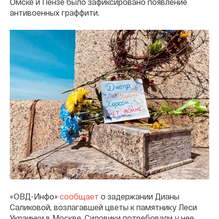
Омске и Пензе было зафиксировано появление
антивоенных граффити.
«ОВД-Инфо»
сообщает
о задержании Дианы
Саликовой, возлагавшей цветы к памятнику Леси
Украинки в Москве. Силовики потребовали у нее