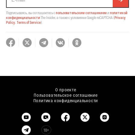
Подписываясь, вы соглашаетесь с
пользовательским соглашением
и
политикой
конфиденциальности
The Insider,
а также с условиями Google reCAPTCHA
(
Privacy
Policy
,
Terms of Service
).
О проекте
Пользовательское соглашение
Политика конфиденциальности
18+