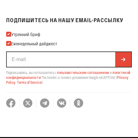
ПОДПИШИТЕСЬ НА НАШУ EMAIL-РАССЫЛКУ
Подпишитесь на нашу Email-рассылку
Утренний бриф
Еженедельный дайджест
Подписываясь, вы соглашаетесь с
пользовательским соглашением
и
политикой
конфиденциальности
The Insider,
а также с условиями Google reCAPTCHA
(
Privacy
Policy
,
Terms of Service
).