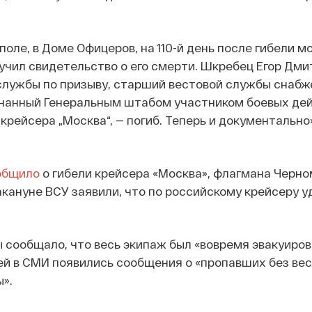
поле, в Доме Офицеров, на 110-й день после гибели м
олучил свидетельство о его смерти. Шкребец Егор Дми
службы по призыву, старший вестовой службы снабж
нанный Генеральным штабом участником боевых дей
крейсера „Москва“, — погиб. Теперь и документально
общило
о гибели крейсера «Москва», флагмана Черно
Накануне ВСУ заявили, что по российскому крейсеру 
сообщало, что весь экипаж был «вовремя эвакуирова
ей в СМИ появились сообщения о «пропавших без вес
».