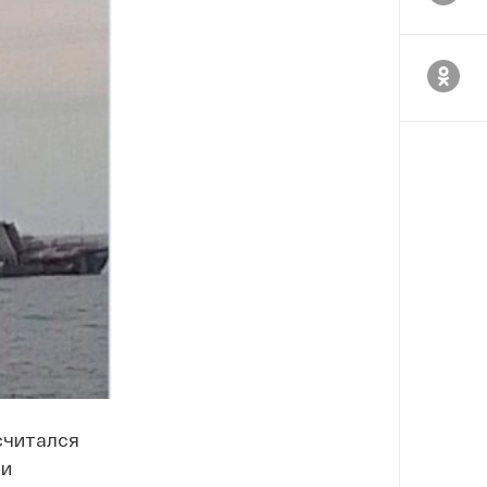
считался
ли