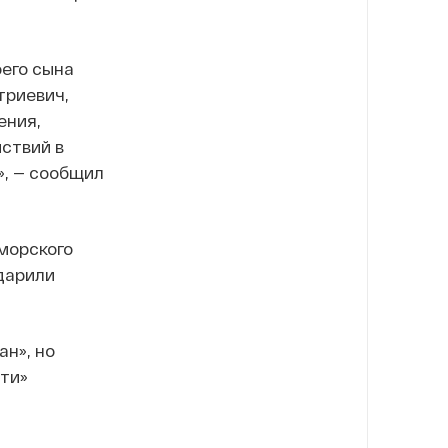
оего сына
триевич,
ения,
ствий в
», — сообщил
морского
ударили
н», но
ти»