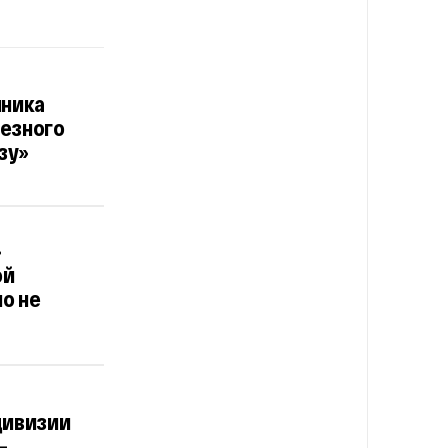
чника
ьезного
зу»
»
ой
о не
дивизии
—