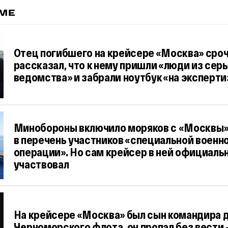
ЕМЕ
Отец погибшего на крейсере «Москва» сро
рассказал, что к нему пришли «люди из сер
ведомства» и забрали ноутбук «на эксперти
Минобороны включило моряков с «Москвы
в перечень участников «специальной военн
операции». Но сам крейсер в ней официальн
участвовал
На крейсере «Москва» был сын командира 
Черноморского флота, он пропал без вести 