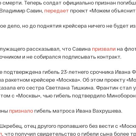
о смерти. Теперь солдат официально признан погибш
 Владимир Савин,
передает
проект «Можем объяснит
ое дело, но до поднятия крейсера ничего не будет из
служащего рассказывал, что Савина
призвали
на флот
срочником и не собирался подписывать контракт.
же подтверждена гибель 23-летнего срочника Ивана 
на ракетном крейсере «Москва». Об этом проекту «М
азала его сестра Светлана Тишкина. Франтин стал 
том с «Москвы», чью гибель подтвердило Миноборон
роны
признало
гибель матроса Ивана Вахрушева.
Шкребец, отец другого пропавшего без вести с «Моск
л
, что получил свидетельство о гибели сына более т