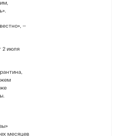
им,
ь».
вестно», —
 2 июля
Франтина,
ожем
уже
ы.
вы»
рех месяцев