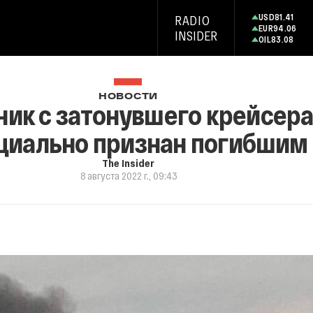
USD
81.41
RADIO
EUR
94.06
INSIDER
OIL
83.08
НОВОСТИ
ник с затонувшего крейсер
циально признан погибшим
The Insider
8 августа 2022 г., 09:43