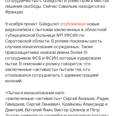
сотрудничество с Gulagu.net
и убийством в местах
лишения свободы. Сейчас Савельев находится во
Франции.
9 ноября проект Gulagu.net
опубликовал
новые
видеозаписи с пытками заключенных в областной
туберкулезной больнице №1 УФСИН по
Саратовской области. В ролике показаны шесть
случаев изнасилования осужденных. Также
правозащитники назвали имена более 10
сотрудников ФСБ и ФСИН, которые курировали
пытки. В описании к ролику говорится, что
заключенные-«активисты» пытали тех, кто
отказывался сотрудничать с администрацией
колоний.
«Пытки и изнасилования капо
<заключенные-«активисты»> Сергей Ананьев, Радик
Гимадеев, Сергей Линкевич, Крайновы Александр и
Дмитрий, Виталий Янин, Виктор Шеянов и Пётр
Зоткин снимали на служебные видеорегистраторы,