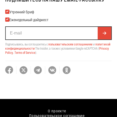
Подпишитесь на нашу Email-рассылку
Утренний бриф
Еженедельный дайджест
Подписываясь, вы соглашаетесь с
пользовательским соглашением
и
политикой
конфиденциальности
The Insider,
а также с условиями Google reCAPTCHA
(
Privacy
Policy
,
Terms of Service
).
О проекте
Пользовательское соглашение