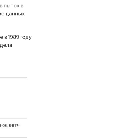
в пыток в
зе данных
 в 1989 году
 дела