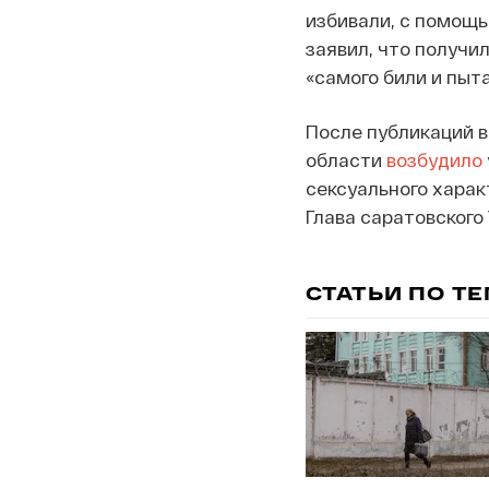
избивали, с помощ
заявил, что получи
«самого били и пыт
После публикаций в
области
возбудило
сексуального харак
Глава саратовског
СТАТЬИ ПО Т