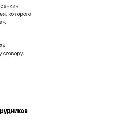
Осечкин
ея, которого
а».
ях
 сговору.
трудников