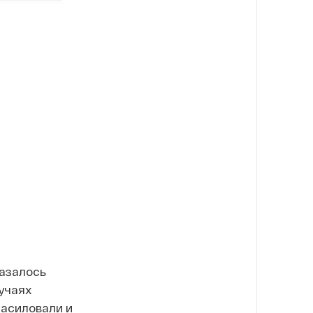
казалось
лучаях
асиловали и