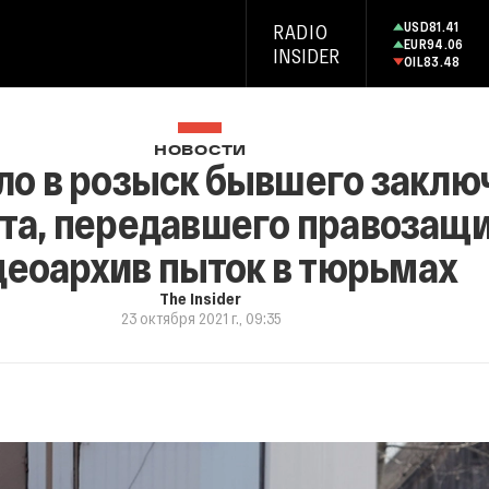
USD
81.41
RADIO
EUR
94.06
INSIDER
OIL
83.48
НОВОСТИ
о в розыск бывшего заклю
та, передавшего правозащ
деоархив пыток в тюрьмах
The Insider
23 октября 2021 г., 09:35