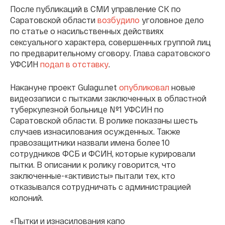
После публикаций в СМИ управление СК по
Саратовской области
возбудило
уголовное дело
по статье о насильственных действиях
сексуального характера, совершенных группой лиц
по предварительному сговору. Глава саратовского
УФСИН
подал в отставку
.
Накануне проект Gulagu.net
опубликовал
новые
видеозаписи с пытками заключенных в областной
туберкулезной больнице №1 УФСИН по
Саратовской области. В ролике показаны шесть
случаев изнасилования осужденных. Также
правозащитники назвали имена более 10
сотрудников ФСБ и ФСИН, которые курировали
пытки. В описании к ролику говорится, что
заключенные-«активисты» пытали тех, кто
отказывался сотрудничать с администрацией
колоний.
«Пытки и изнасилования капо