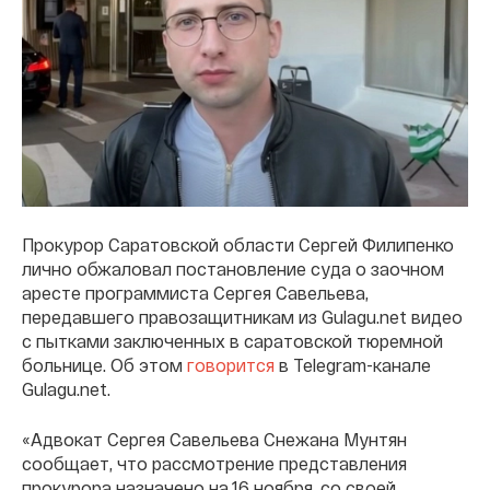
Прокурор Саратовской области Сергей Филипенко
лично обжаловал постановление суда о заочном
аресте программиста Сергея Савельева,
передавшего правозащитникам из Gulagu.net видео
с пытками заключенных в саратовской тюремной
больнице. Об этом
говорится
в Telegram-канале
Gulagu.net.
«Адвокат Сергея Савельева Снежана Мунтян
сообщает, что рассмотрение представления
прокурора назначено на 16 ноября, со своей