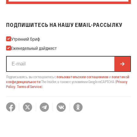
ПОДПИШИТЕСЬ НА НАШУ EMAIL-РАССЫЛКУ
Подпишитесь на нашу Email-рассылку
Утренний бриф
Еженедельный дайджест
Подписываясь, вы соглашаетесь с
пользовательским соглашением
и
политикой
конфиденциальности
The Insider,
а также с условиями Google reCAPTCHA
(
Privacy
Policy
,
Terms of Service
).