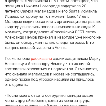
4 февраля «Российская ЛГБТ-сеть» сообщила, что
полиция в Нижнем Новгороде задержала 20-
летнего Салеха Магамадова и его брата Исмаила
Исаева, которому на тот момент было 17 лет.
Молодые люди позвонили в организацию, когда в их
квартиру пытались попасть неизвестные люди. К
моменту, когда адвокат «Российской ЛГБТ-сети»
Александр Немов приехал, в квартире уже никого не
было, он обнаружил только следы погрома. В тот
же день юношей вывезли в Чечню.
Позже юноши
рассказали
своим защитникам Марку
Алексееву и Александру Немову, что их силой
заставляли отказаться от адвокатов. Отмечается,
что сначала Магамадов и Исаев не соглашались,
однако позже под угрозой насилия им пришлось
это сделать.
«После моего ответа сотрудник полиции вывел
меня в другой кабинет, схватив меня за грудь,
ударил меня дважды об стену, мне пришлось