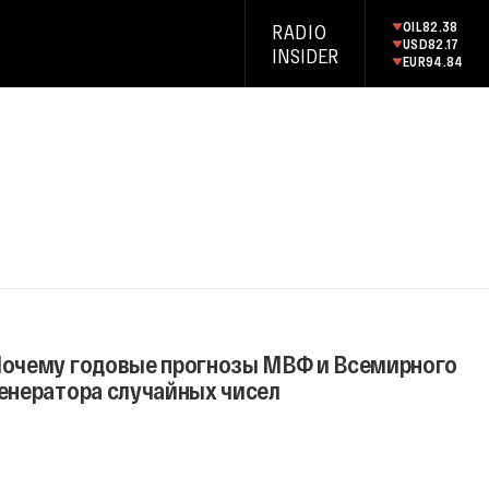
OIL
82.38
RADIO
USD
82.17
INSIDER
EUR
94.84
 Почему годовые прогнозы МВФ и Всемирного
генератора случайных чисел