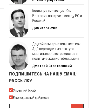
Коалиция виляющих. Как
Болгария лавирует между ЕС и
Россией
Димитар Бечев
Другой альтернативы нет: как
АдГ переходит из статуса
маргиналов-экстремистов в
политический истеблишмент
Дмитрий Стратиевский
ПОДПИШИТЕСЬ НА НАШУ EMAIL-
РАССЫЛКУ
Подпишитесь на нашу Email-рассылку
Утренний бриф
Еженедельный дайджест