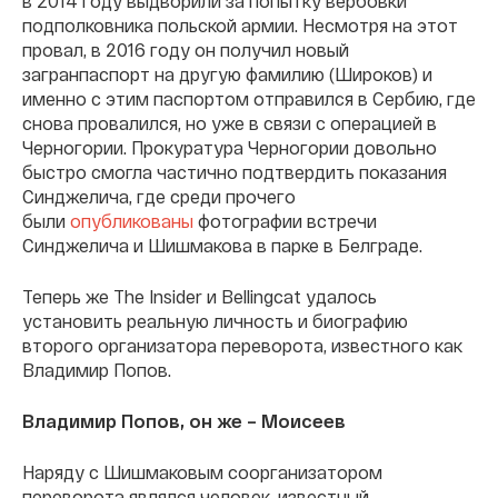
в 2014 году выдворили за попытку вербовки
подполковника польской армии. Несмотря на этот
провал, в 2016 году он получил новый
загранпаспорт на другую фамилию (Широков) и
именно с этим паспортом отправился в Сербию, где
снова провалился, но уже в связи с операцией в
Черногории. Прокуратура Черногории довольно
быстро смогла частично подтвердить показания
Синджелича, где среди прочего
были
опубликованы
фотографии встречи
Синджелича и Шишмакова в парке в Белграде.
Теперь же The Insider и Bellingcat удалось
установить реальную личность и биографию
второго организатора переворота, известного как
Владимир Попов.
Владимир Попов, он же – Моисеев
Наряду с Шишмаковым соорганизатором
переворота являлся человек, известный