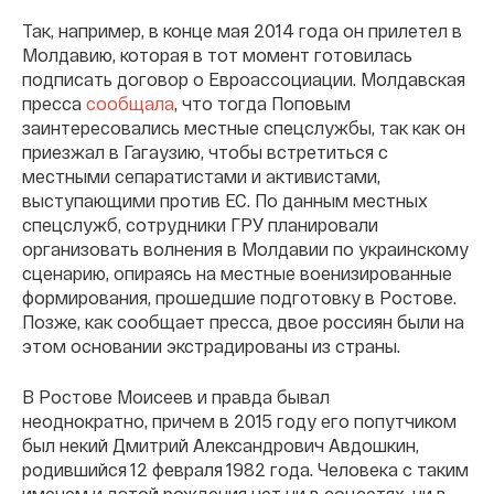
Так, например, в конце мая 2014 года он прилетел в
Молдавию, которая в тот момент готовилась
подписать договор о Евроассоциации. Молдавская
пресса
сообщала
, что тогда Поповым
заинтересовались местные спецслужбы, так как он
приезжал в Гагаузию, чтобы встретиться с
местными сепаратистами и активистами,
выступающими против ЕС. По данным местных
спецслужб, сотрудники ГРУ планировали
организовать волнения в Молдавии по украинскому
сценарию, опираясь на местные военизированные
формирования, прошедшие подготовку в Ростове.
Позже, как сообщает пресса, двое россиян были на
этом основании экстрадированы из страны.
В Ростове Моисеев и правда бывал
неоднократно, причем в 2015 году его попутчиком
был некий Дмитрий Александрович Авдошкин,
родившийся 12 февраля 1982 года. Человека с таким
именем и датой рождения нет ни в соцсетях, ни в