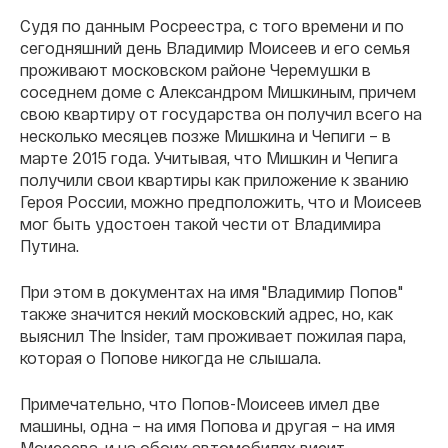
Судя по данным Росреестра, с того времени и по
сегодняшний день Владимир Моисеев и его семья
проживают московском районе Черемушки в
соседнем доме с Александром Мишкиным, причем
свою квартиру от государства он получил всего на
несколько месяцев позже Мишкина и Чепиги – в
марте 2015 года. Учитывая, что Мишкин и Чепига
получили свои квартиры как приложение к званию
Героя России, можно предположить, что и Моисеев
мог быть удостоен такой чести от Владимира
Путина.
При этом в документах на имя "Владимир Попов"
также значится некий московский адрес, но, как
выяснил The Insider, там проживает пожилая пара,
которая о Попове никогда не слышала.
Примечательно, что Попов-Моисеев имел две
машины, одна – на имя Попова и другая – на имя
Моисеева, и на обоих автомобилях висит