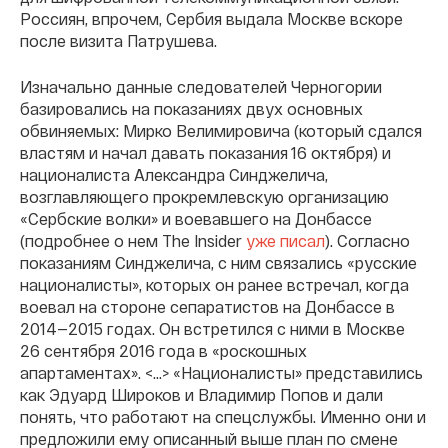
Россиян, впрочем, Сербия выдала Москве вскоре
после визита Патрушева.
Изначально данные следователей Черногории
базировались на показаниях двух основных
обвиняемых: Мирко Велимировича (который сдался
властям и начал давать показания 16 октября) и
националиста Александра Синджелича,
возглавляющего прокремлевскую организацию
«Сербские волки» и воевавшего на Донбассе
(подробнее о нем The Insider
уже писал
). Согласно
показаниям Синджелича, с ним связались «русские
националисты», которых он ранее встречал, когда
воевал на стороне сепаратистов на Донбассе в
2014—2015 годах. Он встретился с ними в Москве
26 сентября 2016 года в «роскошных
апартаментах». <…> «Националисты» представились
как Эдуард Широков и Владимир Попов и дали
понять, что работают на спецслужбы. Именно они и
предложили ему описанный выше план по смене