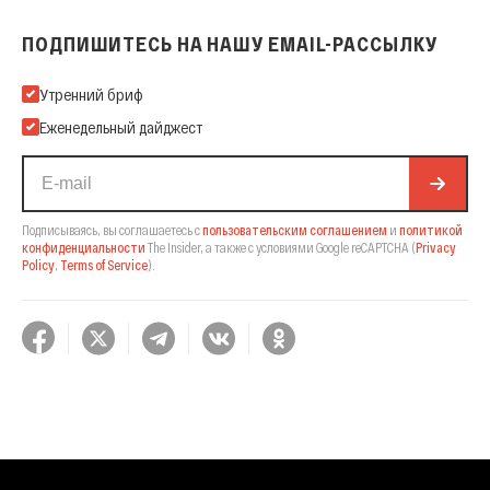
ПОДПИШИТЕСЬ НА НАШУ EMAIL-РАССЫЛКУ
Подпишитесь на нашу Email-рассылку
Утренний бриф
Еженедельный дайджест
Подписываясь, вы соглашаетесь с
пользовательским соглашением
и
политикой
конфиденциальности
The Insider,
а также с условиями Google reCAPTCHA
(
Privacy
Policy
,
Terms of Service
).