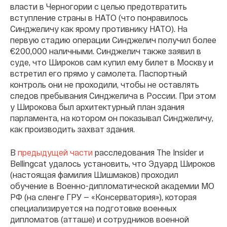
власти в Черногории с целью предотвратить
вступление страны в НАТО (что понравилось
Синджеличу как ярому противнику НАТО). На
первую стадию операции Синджелич получил более
€200,000 наличными. Синджелич также заявил в
суде, что Широков сам купил ему билет в Москву и
встретил его прямо у самолета. Паспортный
контроль они не проходили, чтобы не оставлять
следов пребывания Синджелича в России. При этом
у Широкова был архитектурный план здания
парламента, на котором он показывал Синджеличу,
как производить захват здания.
В
предыдущей части
расследования The Insider и
Bellingcat удалось установить, что Эдуард Широков
(настоящая фамилия Шишмаков) проходил
обучение в Военно-дипломатической академии МО
РФ (на сленге ГРУ — «Консерватория»), которая
специализируется на подготовке военных
дипломатов (атташе) и сотрудников военной