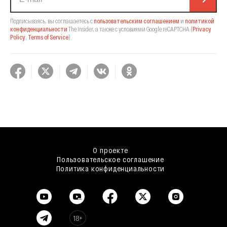
Подписываясь, вы соглашаетесь с
пользовательским соглашением
и
политикой
конфиденциальности
The Insider,
а также с условиями Google reCAPTCHA
(
Privacy
Policy
,
Terms of Service
).
О проекте
Пользовательское соглашение
Политика конфиденциальности
18+