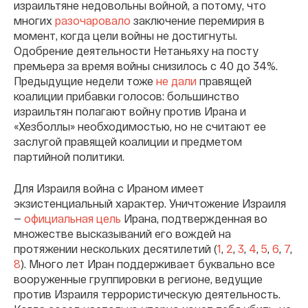
израильтяне недовольны войной, а потому, что
многих
разочаровало
заключение перемирия в
момент, когда цели войны не достигнуты.
Одобрение деятельности Нетаньяху на посту
премьера за время войны снизилось с 40 до 34%.
Предыдущие недели тоже
не дали
правящей
коалиции прибавки голосов: большинство
израильтян полагают войну против Ирана и
«Хезболлы» необходимостью, но не считают ее
заслугой правящей коалиции и предметом
партийной политики.
Для Израиля война с Ираном имеет
экзистенциальный характер. Уничтожение Израиля
—
официальная цель
Ирана, подтвержденная во
множестве высказываний его вождей на
протяжении нескольких десятилетий (
1
,
2
,
3
,
4
,
5
,
6
,
7
,
8
). Много лет Иран поддерживает буквально все
вооруженные группировки в регионе, ведущие
против Израиля террористическую деятельность.