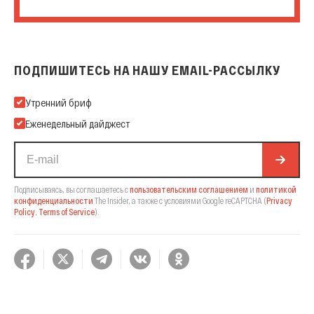
ПОДПИШИТЕСЬ НА НАШУ EMAIL-РАССЫЛКУ
Подпишитесь на нашу Email-рассылку
Утренний бриф
Еженедельный дайджест
Подписываясь, вы соглашаетесь с
пользовательским соглашением
и
политикой
конфиденциальности
The Insider,
а также с условиями Google reCAPTCHA
(
Privacy
Policy
,
Terms of Service
).