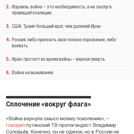
2
.
Израиль: война — это необходимость, а не заслуга
правящей коалиции
3
.
США: Трамп больший враг, чем далекий Иран
4
.
Россия: либо признать свое полное поражение, либо
воевать
5
.
Иран: протест во время войны — верная смерть
6
.
Война на выживание
Сплочение «вокруг флага»
«Война вернула смысл моему поколению», —
говорил
путинский ТВ-пропагандист Владимир
Соловьëв. Конечно, он не одинок, но в России не