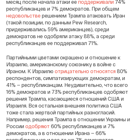
месяц после начала атаки ее
поддерживали
74%
республиканцев и 7% демократов. При общем
недовольстве
решением Трампа атаковать Иран
(такой позиции, по данным Pew Research,
придерживались 59% американцев), среди
демократов не одобряли атаку 88%, а среди
республиканцев ее поддерживал 71%.
Партийными цветами окрашено и отношение к
Израилю, американскому союзнику в войне с
Ираном. К Израилю
отрицательно относятся
80%
респондентов, симпатизирующих демократам, и
41% — республиканцам. Неудивительно, что всего
16% демократов и 73% республиканцев одобряют
решения Трампа, касающиеся отношений США и
Израиля. Вся остальная внешняя политика США
тоже стала жертвой партийных разногласий.
Например, решения Трампа в отношении Украины и
России
одобряют
60% республиканцев и 7%
демократов, а в отношении Ирана — 66%
республиканцев и все те же 7% демократов.