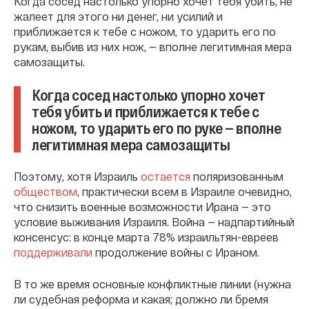
Когда сосед настолько упорно хочет тебя убить, не
жалеет для этого ни денег, ни усилий и
приближается к тебе с ножом, то ударить его по
рукам, выбив из них нож, — вполне легитимная мера
самозащиты.
Когда сосед настолько упорно хочет
тебя убить и приближается к тебе с
ножом, то ударить его по руке — вполне
легитимная мера самозащиты
Поэтому, хотя Израиль
остается
поляризованным
обществом
, практически всем в Израиле очевидно,
что снизить военные возможности Ирана — это
условие выживания Израиля. Война — надпартийный
консенсус: в конце марта 78% израильтян-евреев
поддерживали
продолжение войны с Ираном.
В то же время основные конфликтные линии (нужна
ли судебная реформа и какая; должно ли бремя