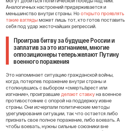
могут добиться политической победы над ним.
Аналогичных настроений придерживается и
меньшинство внутри страны. Но
открыто проявлять
такие взгляды
может лишь тот, кто готов поставить
себя под удар жесточайших репрессий.
Проиграв битву за будущее России и
заплатив за это изгнанием, многие
оппозиционеры теперь желают Путину
военного поражения
Это напоминает ситуацию гражданской войны,
когда, потерпев поражение внутри страны и
столкнувшись с выбором «смерть/арест или
изгнание», проигравшие
делают ставку
на военное
противостояние с опорой на поддержку извне
страны. Они исчерпали политические методы
урегулирования ситуации, так что остается либо
признать свое полное поражение, либо воевать. А
чтобы воевать, нужны сильные союзники вне