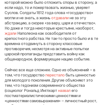
которой можно было отложить споры в сторону, а
если надо, то и пожертвовать жизнью, уверяет
Суслов. Солдаты 1812 года слова «государство»
могли и не знать, а жизнь
отдавали
не за эту
абстракцию, а скорее «за веру, царя и отечество».
Но даже и тогда некоторые крестьяне, наоборот,
ждали
Наполеона как освободителя от
крепостного рабства. Не так-то просто было и в те
времена отодвинуть в сторону классовые
противоречия, несмотря на активные попытки
царской пропаганды представить войну как
общенародное, формирующее нацию событие.
Сейчас все еще сложнее. Одно из объяснений — в
том, что государство
перестало
быть ценностью
для молодого поколения. Другие объясняют это
тем, что гедонизм современного общества
(социолог Рональд Инглхарт
назвал
его
постматериалистическими ценностями и
«ценностями самовыражения» — личностный рост,