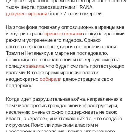
цифр нет: иранское правительство признало около 3
тысяч жертв; правозащитники HRANA
документировали
более 7 тысяч смертей.
На этом фоне поначалу оппозиционные иранцы вне
и внутри страны
приветствовали
атаку на иранский
режим и устранение его лидеров. Однако
протестов, на которые, вероятно, рассчитывали
Трамп и Нетаньяху, в марте не последовало,
поскольку это означало пойти на верную смерть:
полиция
заявила
, что будет считать протестующих
врагами. В то же время иранские власти
неоднократно
собирали
демонстрации в свою
поддержку.
Когда идет разрушительная война, направленная в
том числе против гражданской инфраструктуры,
населению очень сложно поддерживать не свою
власть, а «врагов», уничтожающих то, что создано
их руками. Помогли иранским властям и
неосторожные заявления Трампа, угрожавшего