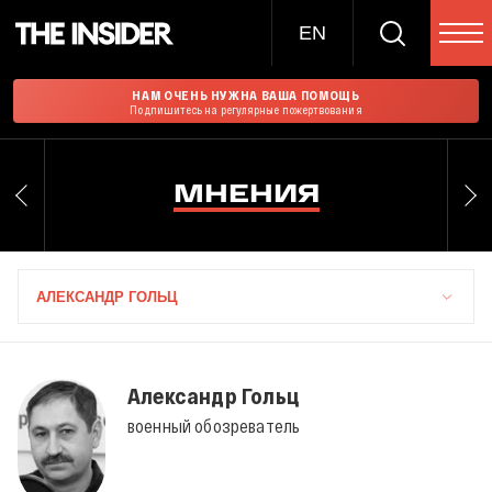
EN
НАМ ОЧЕНЬ НУЖНА ВАША ПОМОЩЬ
Подпишитесь на регулярные пожертвования
МНЕНИЯ
АЛEКСАНДР ГОЛЬЦ
Алeксандр Гольц
военный обозреватель