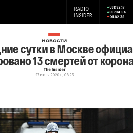
USD
82.17
RADIO
EUR
94.84
INSIDER
OIL
82.38
НОВОСТИ
дние сутки в Москве офици
овано 13 смертей от корон
The Insider
27 июля 2020 г., 06:23