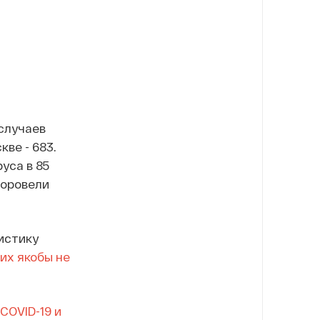
случаев
ве - 683.
уса в 85
доровели
истику
их якобы не
COVID-19 и