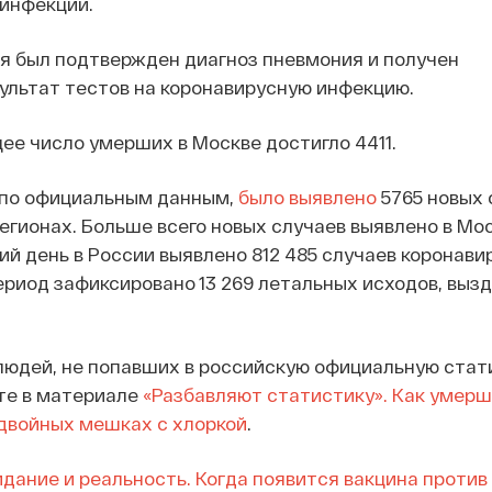
инфекции.
я был подтвержден диагноз пневмония и получен
ультат тестов на коронавирусную инфекцию.
ее число умерших в Москве достигло 4411.
, по официальным данным,
было выявлено
5765 новых 
егионах. Больше всего новых случаев выявлено в Моск
ий день в России выявлено 812 485 случаев коронавир
период зафиксировано 13 269 летальных исходов, выз
 людей, не попавших в российскую официальную стат
те в материале
«Разбавляют статистику». Как умерш
 двойных мешках с хлоркой
.
дание и реальность. Когда появится вакцина против 