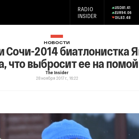
USD
81.41
RADIO
EUR
94.06
INSIDER
OIL
83.48
НОВОСТИ
 Сочи-2014 биатлонистка Я
а, что выбросит ее на помо
The Insider
28 ноября 2017 г., 16:22