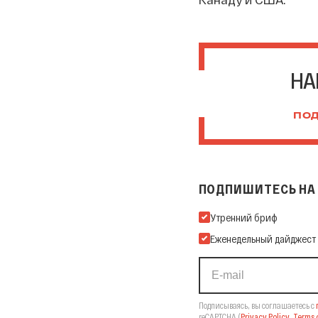
НА
ПОД
ПОДПИШИТЕСЬ НА 
Подпишитесь на нашу Ema
Утренний бриф
Еженедельный дайджест
Подписываясь, вы соглашаетесь с
reCAPTCHA
(
Privacy Policy
,
Terms o