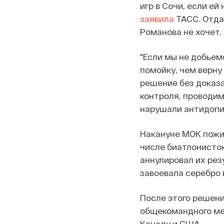
игр в Сочи, если е
заявила
ТАСС. Отда
Романова не хочет.
"Если мы не добьем
помойку, чем верну
решение без доказа
контроля, проводим
нарушали антидопин
Накануне МОК пожи
числе биатлонисток
аннулировал их рез
завоевала серебро 
После этого решени
общекомандного мед
Канаду и США.