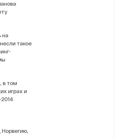
манова
ету
 на
ынесли такое
инг-
мы
 в том
их играх и
-2014
 Норвегию,