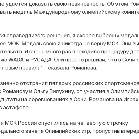
й не удастся доказать свою невиновность. Об этом Ро
вать медаль Международному олимпийскому комит
ся справедливого решения, я скорее выброшу медаль
 ее МОК. Медаль свою я никогда не верну МОК. Они в
тельств. Я очень много раз проходила процедуру доп
ую WADA и РУСАДА. Они просто решили, что в Сочи 
говые правила", - сказала Романова.
зненно отстранил пятерых российских спортсменов,
 Романову и Ольгу Вилухину, от участия в Олимпийск
ультаты на соревнованиях в Сочи. Романова на Играх
в эстафете.
я МОК Россия опустилась на четвертую строчку
ального зачета Олимпийских игр, пропустив вперед