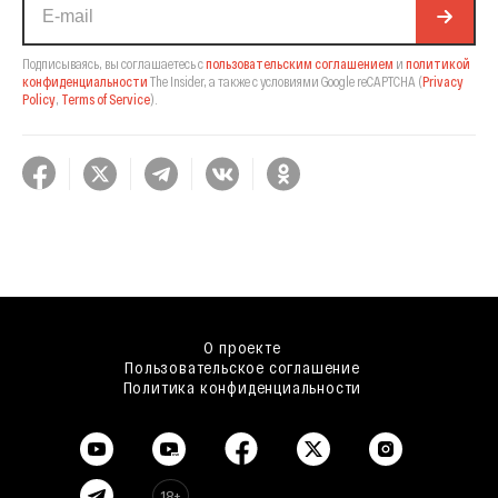
Подписываясь, вы соглашаетесь с
пользовательским соглашением
и
политикой
конфиденциальности
The Insider,
а также с условиями Google reCAPTCHA
(
Privacy
Policy
,
Terms of Service
).
О проекте
Пользовательское соглашение
Политика конфиденциальности
18+