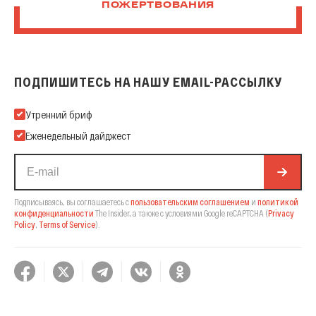
ПОЖЕРТВОВАНИЯ
ПОДПИШИТЕСЬ НА НАШУ EMAIL-РАССЫЛКУ
Подпишитесь на нашу Email-рассылку
Утренний бриф
Еженедельный дайджест
Подписываясь, вы соглашаетесь с
пользовательским соглашением
и
политикой
конфиденциальности
The Insider,
а также с условиями Google reCAPTCHA
(
Privacy
Policy
,
Terms of Service
).