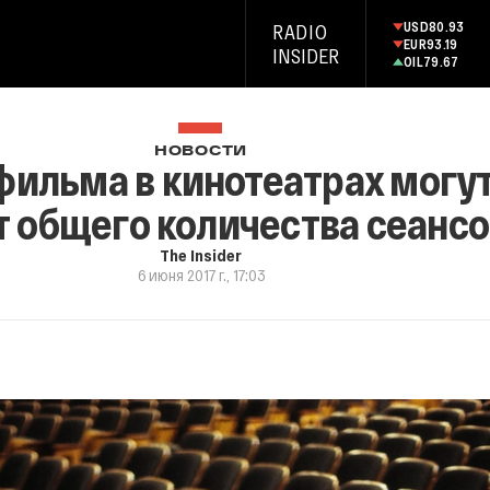
USD
80.93
RADIO
EUR
93.19
INSIDER
OIL
79.67
НОВОСТИ
фильма в кинотеатрах могу
т общего количества сеансо
The Insider
6 июня 2017 г., 17:03