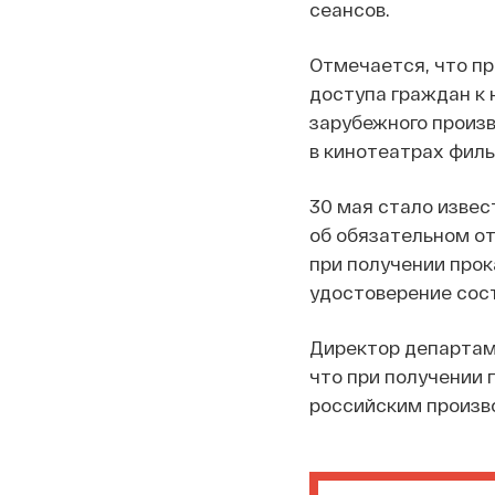
сеансов.
Отмечается, что пр
доступа граждан к 
зарубежного произ
в кинотеатрах филь
30 мая стало извес
об обязательном от
при получении про
удостоверение сост
Директор департам
что
при получении 
российским произво