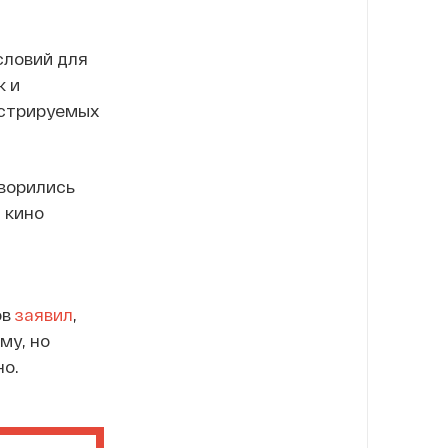
словий для
к и
нстрируемых
оворились
 кино
ов
заявил
,
му, но
о.