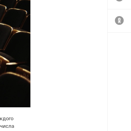
ждого
 числа