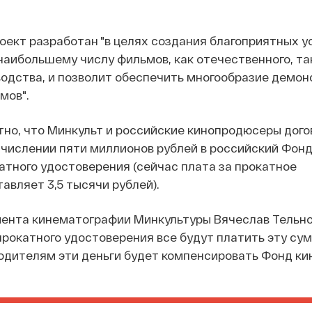
оект разработан "в целях создания благоприятных у
наибольшему числу фильмов, как отечественного, та
водства, и позволит обеспечить многообразие демо
мов".
тно, что Минкульт и российские кинопродюсеры дог
числении пяти миллионов рублей в российский Фонд
катного удостоверения
(сейчас плата за прокатное
авляет 3,5 тысячи рублей)
.
ента кинематографии Минкультуры Вячеслав Тельн
прокатного удостоверения все будут платить эту сум
дителям эти деньги будет компенсировать Фонд кин