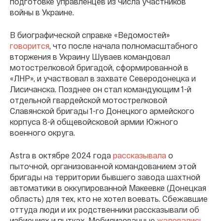
подготовке управленцев из числа участников
войны в Украине.
В биографической справке «Ведомостей»
говорится
, что после начала полномасштабного
вторжения в Украину Шуваев командовал
мотострелковой бригадой, сформированной в
«ЛНР», и участвовал в захвате Северодонецка и
Лисичанска. Позднее он стал командующим 1-й
отдельной гвардейской мотострелковой
Славянской бригады 1-го Донецкого армейского
корпуса 8-й общевойсковой армии Южного
военного округа.
Astra в октябре 2024 года
рассказывала
о
пыточной, организованной командованием этой
бригады на территории бывшего завода шахтной
автоматики в оккупированной Макеевке (Донецкая
область) для тех, кто не хотел воевать. Сбежавшие
оттуда люди и их родственники рассказывали об
избиениях и пытках. Мобилизованные
жаловались
,