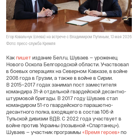
Егор Ковальчук (слева) на встрече с Владимиром Путиным, 13 мая 2026
Фото: пресс-служба Кремля
Как
пишет
издание Бел.ru, Шуваев — уроженец
Нового Оскола Белгородской области. Участвовал
в боевых операциях на Северном Кавказе, в войне
2008 года в Грузии, а также в войне в Сирии.
В 2015–2017 годах занимал пост заместителя
командира 31-й отдельной гвардейской десантно-
штурмовой бригады. В 2017 году Шуваев стал
командиром 51-го гвардейского парашютно-
десантного полка, входящего в состав 106-й
Тульской дивизии ВДВ. С 2022 года участвует в
войне против Украины (позывной «Спартанец»).
Шуваев — участник программы
«Время героев»
по