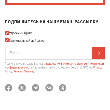
ПОДПИШИТЕСЬ НА НАШУ EMAIL-РАССЫЛКУ
Подпишитесь на нашу Email-рассылку
Утренний бриф
Еженедельный дайджест
Подписываясь, вы соглашаетесь с
пользовательским соглашением
и
политикой
конфиденциальности
The Insider,
а также с условиями Google reCAPTCHA
(
Privacy
Policy
,
Terms of Service
).