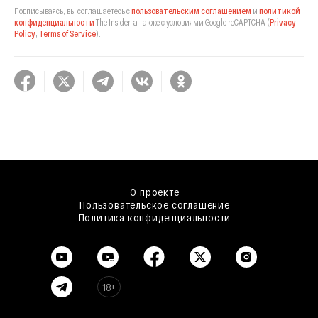
Подписываясь, вы соглашаетесь с
пользовательским соглашением
и
политикой
конфиденциальности
The Insider,
а также с условиями Google reCAPTCHA
(
Privacy
Policy
,
Terms of Service
).
О проекте
Пользовательское соглашение
Политика конфиденциальности
18+