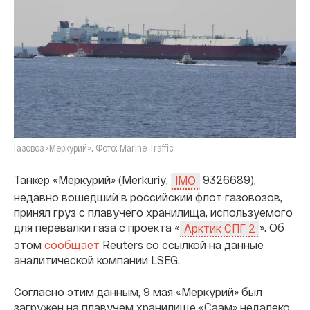
Газовоз «Меркурий». Фото: Marine Traffic
Танкер «Меркурий» (Merkuriy,
9326689),
IMO
недавно вошедший в российский флот газовозов,
принял груз с плавучего хранилища, используемого
для перевалки газа с проекта «
». Об
Арктик СПГ 2
этом
сообщает
Reuters со ссылкой на данные
аналитической компании LSEG.
Согласно этим данным, 9 мая «Меркурий» был
загружен на плавучем хранилище «Саам» недалеко