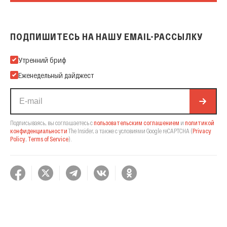
ПОДПИШИТЕСЬ НА НАШУ EMAIL-РАССЫЛКУ
Подпишитесь на нашу Email-рассылку
Утренний бриф
Еженедельный дайджест
Подписываясь, вы соглашаетесь с
пользовательским соглашением
и
политикой
конфиденциальности
The Insider,
а также с условиями Google reCAPTCHA
(
Privacy
Policy
,
Terms of Service
).