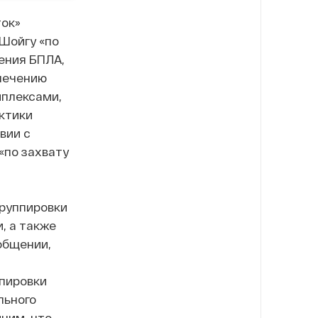
ток»
Шойгу «по
ения БПЛА,
печению
плексами,
ктики
вии с
«по захвату
группировки
, а также
общении,
ппировки
льного
ним, что