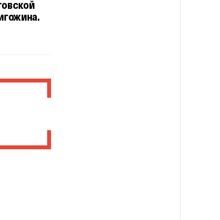
товской
игожина.