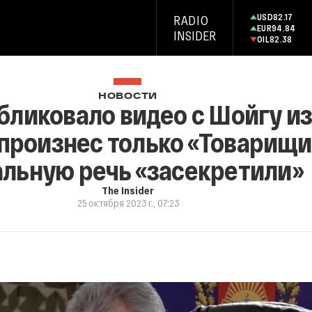
USD
82.17
RADIO
EUR
94.84
INSIDER
OIL
82.38
НОВОСТИ
ликовало видео с Шойгу из
 произнес только «Товарищ
альную речь «засекретили»
The Insider
25 октября 2023 г., 07:23