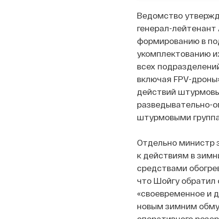
Ведомство утвержда
генерал-лейтенант 
формированию в по
укомплектованию и
всех подразделени
включая FPV-дроны
действий штурмовы
разведывательно-о
штурмовыми группа
Отдельно министр з
к действиям в зимн
средствами обогрев
что Шойгу обратил
«своевременное и д
новым зимним обму
оперативного резер