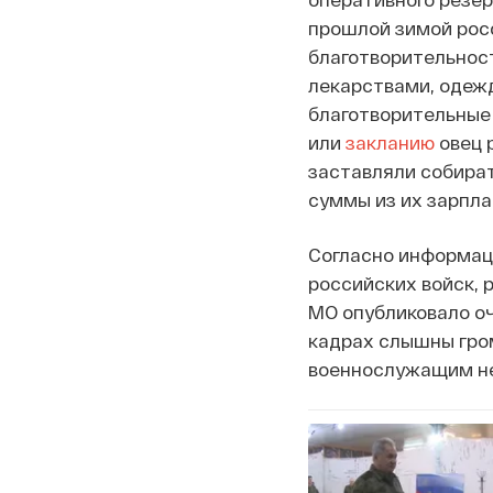
прошлой зимой рос
благотворительност
лекарствами, одежд
благотворительные
или
закланию
овец 
заставляли собира
суммы из их зарпла
Согласно информац
российских войск, 
МО опубликовало оч
кадрах слышны гро
военнослужащим не