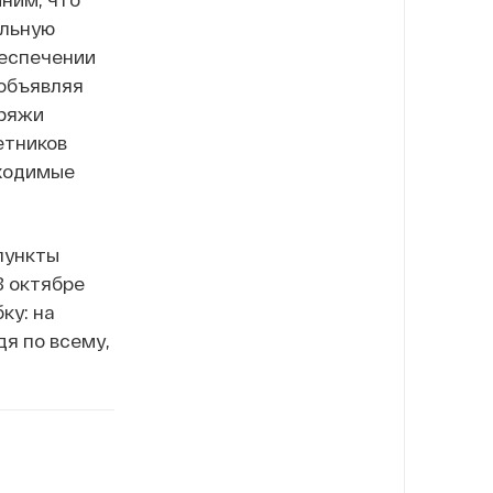
льную
беспечении
 объявляя
пряжи
етников
бходимые
пункты
В октябре
ку: на
дя по всему,