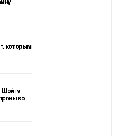
аину
т, которым
 Шойгу
ороны во