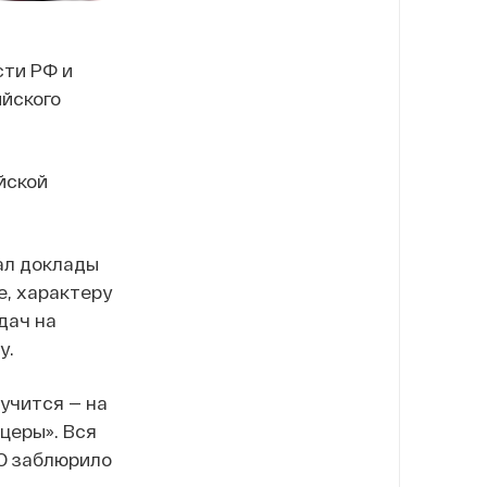
сти РФ и
йского
йской
ал доклады
, характеру
дач на
у.
лучится — на
церы». Вся
МО заблюрило