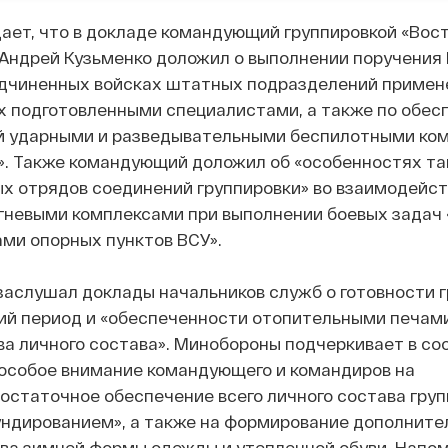
ет, что в докладе командующий группировкой «Вос
Андрей Кузьменко доложил о выполнении поручения 
дчиненных войсках штатных подразделений примен
х подготовленными специалистами, а также по обес
й ударными и разведывательными беспилотными ком
». Также командующий доложил об «особенностях та
х отрядов соединений группировки» во взаимодейст
гневыми комплексами при выполнении боевых задач 
ми опорных пунктов ВСУ».
аслушал доклады начальников служб о готовности 
ий период и «обеспеченности отопительными печами
а личного состава». Минобороны подчеркивает в со
 особое внимание командующего и командиров на
остаточное обеспечение всего личного состава гру
ндированием», а также на формирование дополните
ва зимней формы одежды и утепленной обуви. Напом