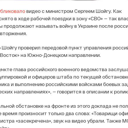
убликовало
видео с министром Сергеем Шойгу. Как
снято в ходе рабочей поездки в зону «СВО» — так вла
 продолжают называть войну в Украине после росси
вторжения.
 Шойгу проверил передовой пункт управления росси
«Восток» на Южно-Донецком направлении.
ункте глава российского военного ведомства заслуш
уппировкой и офицеров штаба по текущей обстановке
ника и выполнению российскими войсками боевых за
ских направлениях», — говорится в описании к ролик
альной обстановке на фронте из этого доклада не по
е время произносит только два слова: «Товарищи офи
истра «засекречена», звук на видео убрали. Также 