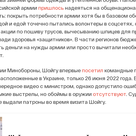
сийской армии
пришлось
надеяться на общенациона
ь: покрыть потребности армии хотя бы в базовом о
ой и едой точечно пытались волонтеры в соцсетях,
 акции по пошиву трусов, вычесыванию шпицев для 
ради здоровья «защитников». В части регионов бюдж
ть деньги на нужды армии или просто вычитали нео
т.
ии Минобороны, Шойгу впервые
посетил
командные 
расположенные в Украине, только 26 июня 2022 года. 
ередное видео с министром, однако допустило ошиб
мкие выстрелы, но обоймы в оружии
отсутствуют
. Су
 выдали патроны во время визита Шойгу.