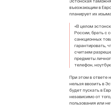
Эстонская таможня
въезжающим в Евро
планирует их изымат
«В целом эстонс
России, брать с 
санкционных това
гарантировать, ч
считаем разреше
предметы личного
телефон, ноутбук
При этом в ответе 
нельзя ввозить в Э
будет пускать в Ев
независимо от того
пользования или не