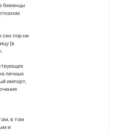
ие беженцы
 отказом
 сих пор ни
ицу [в
.
йствующих
на личных
ый импорт,
лючения
ам, в том
ым и