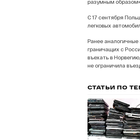
разумным образом»
C 17 сентября Польш
легковых автомобил
Ранее аналогичные
граничащих с Росси
въехать в Норвегию,
не ограничила въез
СТАТЬИ ПО Т