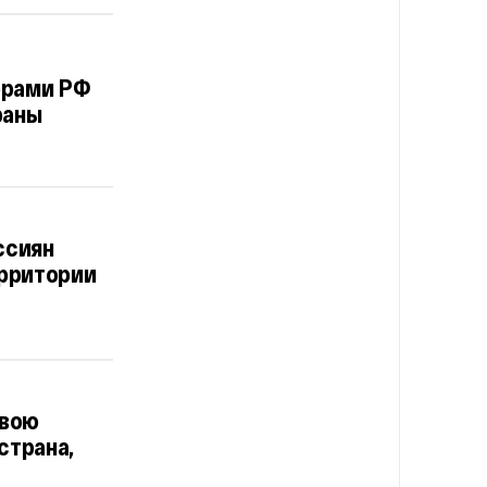
ерами РФ
раны
ссиян
ерритории
свою
страна,