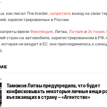
.
а, как писал The Insider,
запретила
въезд на свою т
ей, зарегистрированных в России.
 запреты ввели
Финляндия
, Литва,
Латвия
и
Эстония
.
ей стран на автомобиле, зарегистрированном в РФ,
 которая не входит в ЕС: она присоединилась к санк
д.
ЕМЕ
Таможня Литвы предупредила, что будет
конфисковывать некоторые личные вещи ро
въезжающих в страну — «Агентство»