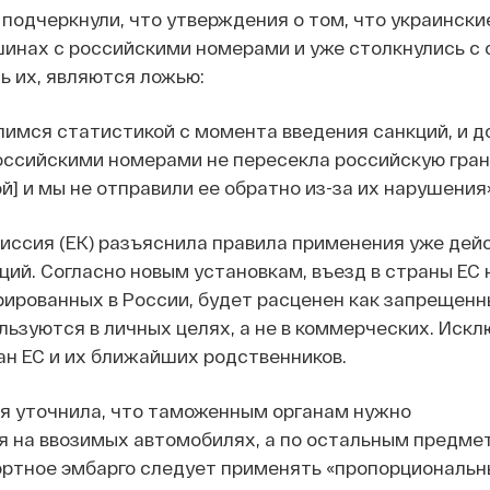
подчеркнули, что утверждения о том, что украинск
шинах с российскими номерами и уже столкнулись с
 их, являются ложью:
имся статистикой с момента введения санкций, и до
оссийскими номерами не пересекла российскую гран
й] и мы не отправили ее обратно из-за их нарушения»
миссия (ЕК) разъяснила правила применения уже де
ций. Согласно новым установкам, въезд в страны ЕС 
ированных в России, будет расценен как запрещенн
льзуются в личных целях, а не в коммерческих. Иск
н ЕС и их ближайших родственников.
я уточнила, что таможенным органам нужно
 на ввозимых автомобилях, а по остальным предмет
ортное эмбарго следует применять «пропорциональн