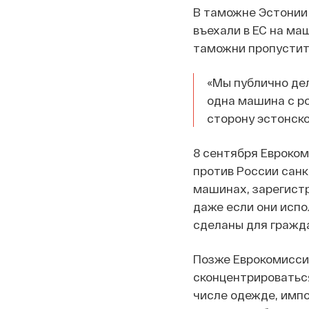
В таможне Эстонии 
въехали в ЕС на ма
таможни пропустить
«Мы публично дел
одна машина с р
сторону эстонско
8 сентября Евроко
против России санк
машинах, зарегистр
даже если они испо
сделаны для гражда
Позже Еврокомисси
сконцентрироваться
числе одежде, имп