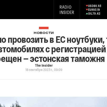
USD
80.93
RADIO
EUR
93.19
INSIDER
OIL
79.42
НОВОСТИ
 провозить в ЕС ноутбуки,
автомобилях с регистрацией
рещен — эстонская таможня
The Insider
18 сентября 2023 г., 09:09