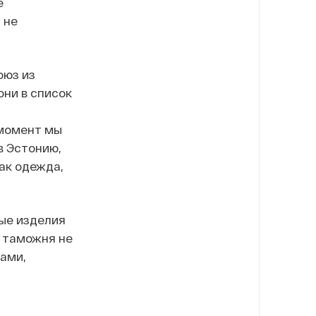
е
 не
оюз из
они в список
 момент мы
в Эстонию,
ак одежда,
ные изделия
я таможня не
ами,