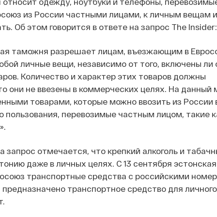
 относит одежду, ноутбуки и телефоны, перевозимы
союз из России частными лицами, к личным вещам и
ь. Об этом говорится в ответе на запрос The Insider:
кая таможня разрешает лицам, въезжающим в Еврос
собой личные вещи, независимо от того, включены ли 
ров. Количество и характер этих товаров должны
то они не ввезены в коммерческих целях. На данный
нными товарами, которые можно ввозить из России 
 пользования, перевозимые частным лицом, такие к
».
на запрос отмечается, что крепкий алкоголь и табач
стонию даже в личных целях. С 13 сентября эстонска
росоюз транспортные средства с российскими номер
, предназначено транспортное средство для личного
т.