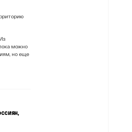
ерриторию
 Из
 пока можно
циям, но еще
ссиян,