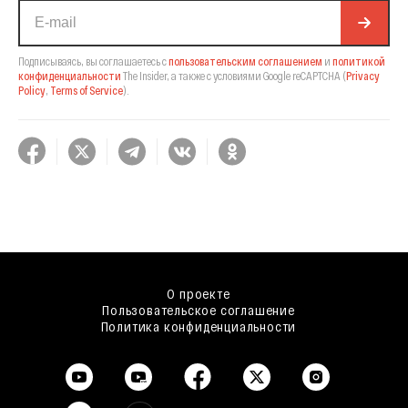
Подписываясь, вы соглашаетесь с
пользовательским соглашением
и
политикой
конфиденциальности
The Insider,
а также с условиями Google reCAPTCHA
(
Privacy
Policy
,
Terms of Service
).
О проекте
Пользовательское соглашение
Политика конфиденциальности