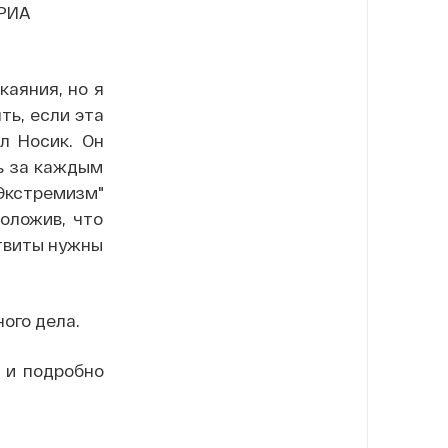
 РИА
каяния, но я
ть, если эта
л Носик. Он
ть за каждым
"Экстремизм"
оложив, что
етвиты нужны
ого дела.
 и подробно