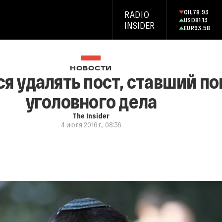
OIL
78.93
RADIO
USD
81.13
INSIDER
EUR
93.58
НОВОСТИ
ся удалять пост, ставший п
уголовного дела
The Insider
4 июля 2016 г., 08:36