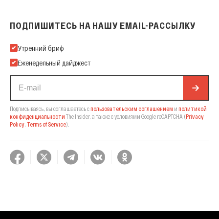
ПОДПИШИТЕСЬ НА НАШУ EMAIL-РАССЫЛКУ
Подпишитесь на нашу Email-рассылку
Утренний бриф
Еженедельный дайджест
Подписываясь, вы соглашаетесь с
пользовательским соглашением
и
политикой
конфиденциальности
The Insider,
а также с условиями Google reCAPTCHA
(
Privacy
Policy
,
Terms of Service
).