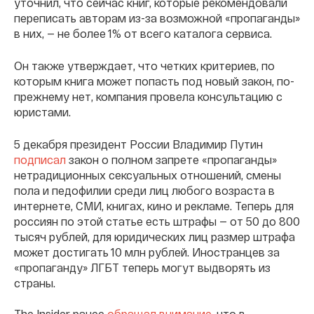
уточнил, что сейчас книг, которые рекомендовали
переписать авторам из-за возможной «пропаганды»
в них, — не более 1% от всего каталога сервиса.
Он также утверждает, что четких критериев, по
которым книга может попасть под новый закон, по-
прежнему нет, компания провела консультацию с
юристами.
5 декабря президент России Владимир Путин
подписал
закон о полном запрете «пропаганды»
нетрадиционных сексуальных отношений, смены
пола и педофилии среди лиц любого возраста в
интернете, СМИ, книгах, кино и рекламе. Теперь для
россиян по этой статье есть штрафы — от 50 до 800
тысяч рублей, для юридических лиц размер штрафа
может достигать 10 млн рублей. Иностранцев за
«пропаганду» ЛГБТ теперь могут выдворять из
страны.
The Insider ранее
обращал внимание
, что в