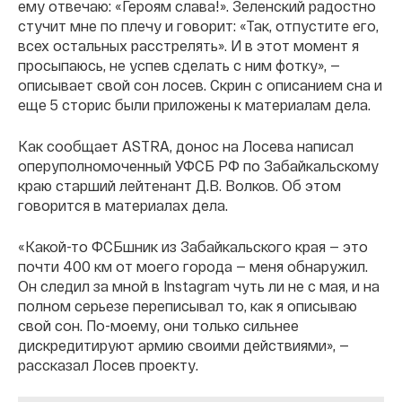
ему отвечаю: «Героям слава!». Зеленский радостно
стучит мне по плечу и говорит: «Так, отпустите его,
всех остальных расстрелять». И в этот момент я
просыпаюсь, не успев сделать с ним фотку», —
описывает свой сон лосев. Скрин с описанием сна и
еще 5 сторис были приложены к материалам дела.
Как сообщает ASTRA, донос на Лосева написал
оперуполномоченный УФСБ РФ по Забайкальскому
краю старший лейтенант Д.В. Волков. Об этом
говорится в материалах дела.
«Какой-то ФСБшник из Забайкальского края — это
почти 400 км от моего города — меня обнаружил.
Он следил за мной в Instagram чуть ли не с мая, и на
полном серьезе переписывал то, как я описываю
свой сон. По-моему, они только сильнее
дискредитируют армию своими действиями», —
рассказал Лосев проекту.