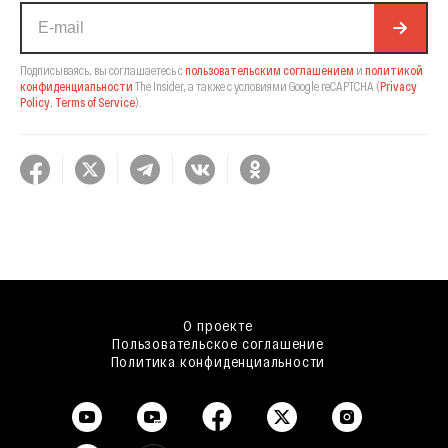
Подписываясь, вы соглашаетесь с
пользовательским соглашением
и
политикой
конфиденциальности
The Insider,
а также с условиями Google reCAPTCHA
(
Privacy
Policy
,
Terms of Service
).
О проекте
Пользовательское соглашение
Политика конфиденциальности