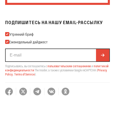
ПОДПИШИТЕСЬ НА НАШУ EMAIL-РАССЫЛКУ
Подпишитесь на нашу Email-рассылку
Утренний бриф
Еженедельный дайджест
Подписываясь, вы соглашаетесь с
пользовательским соглашением
и
политикой
конфиденциальности
The Insider,
а также с условиями Google reCAPTCHA
(
Privacy
Policy
,
Terms of Service
).